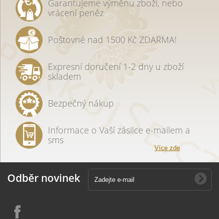
Garantujeme výměnu zboží, nebo
vrácení peněz
Poštovné nad 1500 Kč ZDARMA!
Expresní doručení 1-2 dny u zboží
skladem
Bezpečný nákup
Informace o Vaší zásilce e-mailem a
sms
Více zde
Odběr novinek