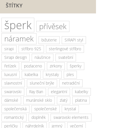
ŠTÍTKY
šperk
přívěsek
náramek
bižuterie
SIRAPI styl
sirapi
stříbro 925
sterlingové stříbro
Sirapi design
náušnice
svatební
řetízek
pozlaceno
zirkony
šperky
luxusní
kabelka
krystaly
ples
slavnostní
sluneční brýle
netradiční
swarovski
Ray Ban
elegantní
kabelky
dámské
muránské sklo
zlatý
platina
společenská
společenské
krystal
romantický
doplněk
swarovski elements
perličky
náhrdelník
jemný
večerní