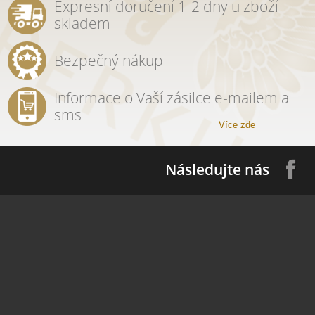
Expresní doručení 1-2 dny u zboží
skladem
Bezpečný nákup
Informace o Vaší zásilce e-mailem a
sms
Více zde
Následujte nás