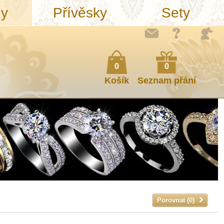
ny
Přívěsky
Sety
0
0
Košík
Seznam přání
Porovnat (
0
)