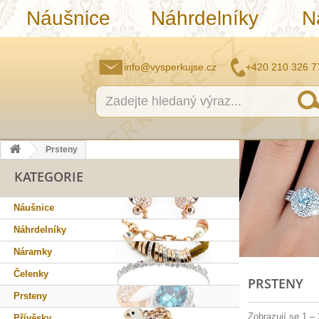
Náušnice
Náhrdelníky
N
info@vysperkujse.cz
+420 210 326 7
Prsteny
KATEGORIE
Náušnice
Náhrdelníky
Náramky
Čelenky
PRSTENY
Prsteny
Zobrazují se 1 –
Přívěsky