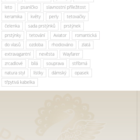
leto
psaníčko
slavnostní příležitost
keramika
květy
perly
tetovačky
čelenka
sada prstýnků
prstýnek
prstýnky
tetování
Aviator
romantická
do vlasů
ozdoba
rhodiováno
zlatá
extravagantní
nevěsta
Wayfarer
zrcadlové
bílá
souprava
stříbrná
natura styl
lístky
dámský
opasek
třpytivá kabelka