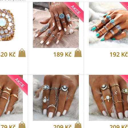
AKCE
420 Kč
189 Kč
192 Kč
AKCE
179 Kč
209 Kč
209 Kč