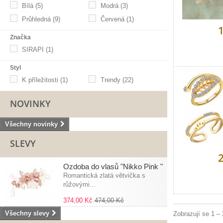
Bílá
(5)
Modrá
(3)
Průhledná
(9)
Červená
(1)
Značka
SIRAPI
(1)
Styl
K příležitosti
(1)
Trendy
(22)
NOVINKY
Všechny novinky
SLEVY
Ozdoba do vlasů "Nikko Pink "
Romantická zlatá větvička s
růžovými...
374,00 Kč
474,00 Kč
Všechny slevy
Zobrazují se 1 –