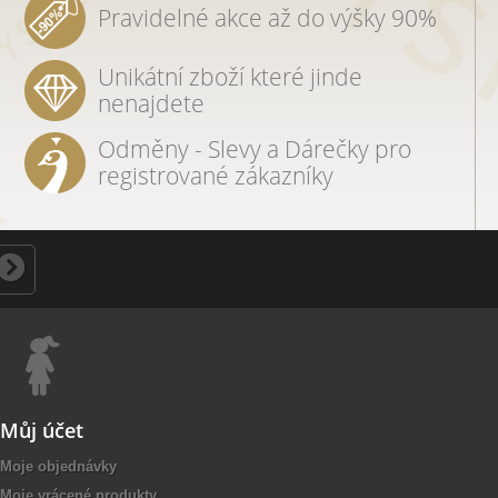
Pravidelné akce až do výšky 90%
Unikátní zboží které jinde
nenajdete
Odměny - Slevy a Dárečky pro
registrované zákazníky
Můj účet
Moje objednávky
Moje vrácené produkty