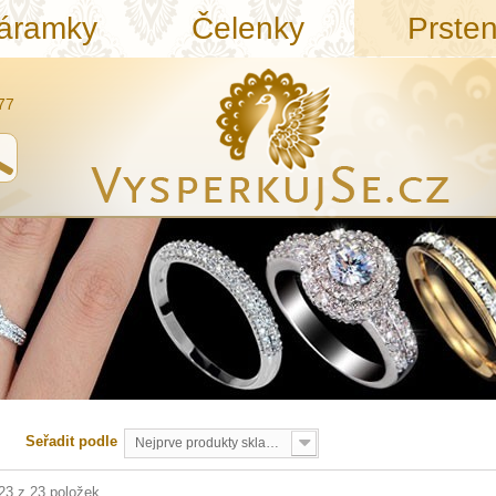
áramky
Čelenky
Prste
77
Seřadit podle
Nejprve produkty skladem
 23 z 23 položek