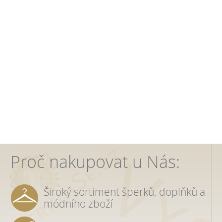
Proč nakupovat u Nás:
Široký sortiment šperků, doplňků a
módního zboží