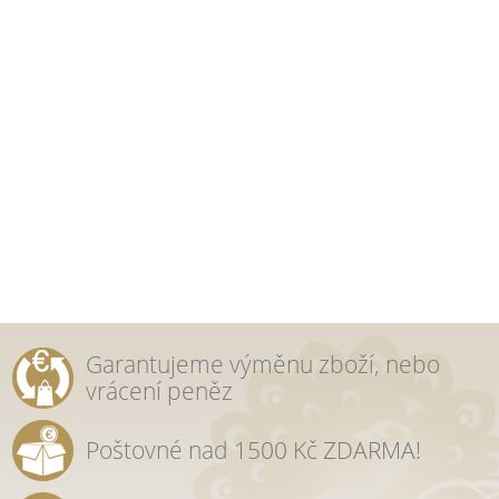
Garantujeme výměnu zboží, nebo
vrácení peněz
Poštovné nad 1500 Kč ZDARMA!