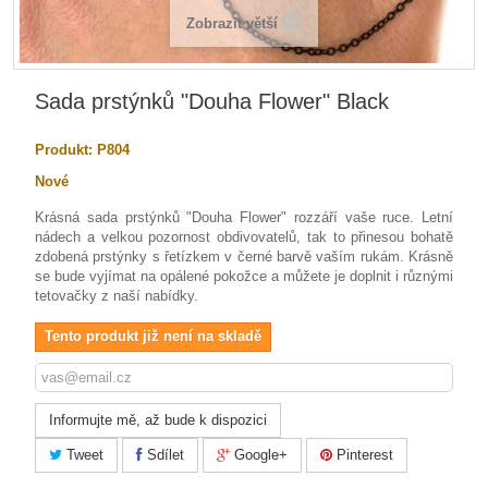
Zobrazit větší
Sada prstýnků "Douha Flower" Black
Produkt:
P804
Nové
Krásná sada prstýnků "Douha Flower" rozzáří vaše ruce. Letní
nádech a velkou pozornost obdivovatelů, tak to přinesou bohatě
zdobená prstýnky s řetízkem v černé barvě vaším rukám. Krásně
se bude vyjímat na opálené pokožce a můžete je doplnit i různými
tetovačky z naší nabídky.
Tento produkt již není na skladě
Informujte mě, až bude k dispozici
Tweet
Sdílet
Google+
Pinterest