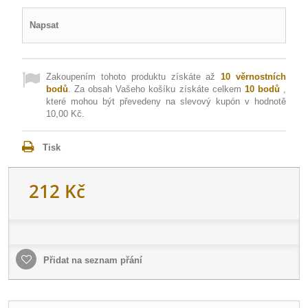
Napsat
Zakoupením tohoto produktu získáte až
10
věrnostních
bodů
. Za obsah Vašeho košíku získáte celkem
10
bodů
,
které mohou být převedeny na slevový kupón v hodnotě
10,00 Kč
.
Tisk
212 Kč
Přidat na seznam přání