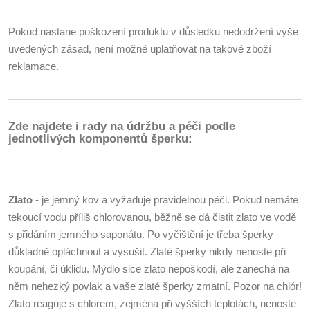
Pokud nastane poškození produktu v důsledku nedodržení výše
uvedených zásad, není možné uplatňovat na takové zboží
reklamace.
Zde najdete i rady na údržbu a péči podle
jednotlivých komponentů šperku:
Zlato
- je jemný kov a vyžaduje pravidelnou péči. Pokud nemáte
tekoucí vodu příliš chlorovanou, běžně se dá čistit zlato ve vodě
s přidáním jemného saponátu. Po vyčištění je třeba šperky
důkladně opláchnout a vysušit. Zlaté šperky nikdy nenoste při
koupání, či úklidu. Mýdlo sice zlato nepoškodí, ale zanechá na
něm nehezký povlak a vaše zlaté šperky zmatní. Pozor na chlór!
Zlato reaguje s chlorem, zejména při vyšších teplotách, nenoste