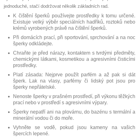
jednoduché, stačí dodržovat několik základních rad.
K čištění šperků používejte prostředky k tomu určené.
Existuje velký výběr speciálních hadříků, roztoků nebo
krémů vyrobených právě na čištění šperků.
Při domácích prací, při sportování, sprchování a na noc
šperky odkládejte.
Chraňte je před nárazy, kontaktem s tvrdými předměty,
chemickými látkami, kosmetikou a agresivními čisticími
prostředky.
Platí zásada: Nejprve použít parfém a až pak si dát
šperk. Lak na vlasy, parfémy či lidský pot jsou pro
šperky nepřátelské.
Nenoste šperky v prašném prostředí, při výkonu těžkých
prací nebo v prostředí s agresivními výpary.
Šperky nepatří ani na plovárnu, do bazénu s termální a
minerální vodou či do moře.
Vyhněte se vodě, pokud jsou kameny na vašich
špercích lepené.