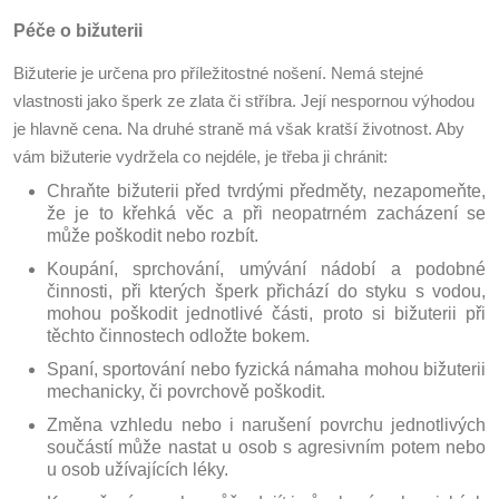
Péče o bižuterii
Bižuterie je určena pro příležitostné nošení. Nemá stejné
vlastnosti jako šperk ze zlata či stříbra. Její nespornou výhodou
je hlavně cena. Na druhé straně má však kratší životnost. Aby
vám bižuterie vydržela co nejdéle, je třeba ji chránit:
Chraňte bižuterii před tvrdými předměty, nezapomeňte,
že je to křehká věc a při neopatrném zacházení se
může poškodit nebo rozbít.
Koupání, sprchování, umývání nádobí a podobné
činnosti, při kterých šperk přichází do styku s vodou,
mohou poškodit jednotlivé části, proto si bižuterii při
těchto činnostech odložte bokem.
Spaní, sportování nebo fyzická námaha mohou bižuterii
mechanicky, či povrchově poškodit.
Změna vzhledu nebo i narušení povrchu jednotlivých
součástí může nastat u osob s agresivním potem nebo
u osob užívajících léky.