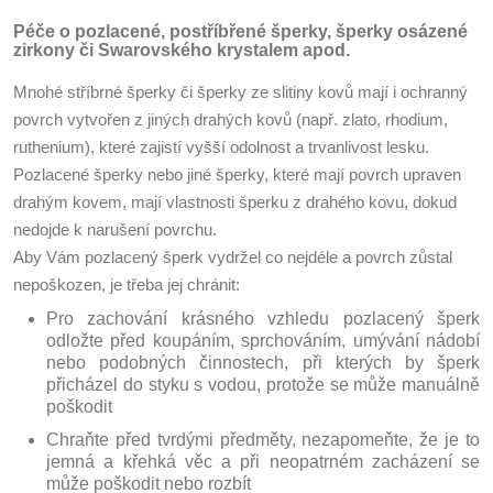
Péče o pozlacené, postříbřené šperky, šperky osázené
zirkony či Swarovského krystalem apod.
Mnohé stříbrné šperky či šperky ze slitiny kovů mají i ochranný
povrch vytvořen z jiných drahých kovů (např. zlato, rhodium,
ruthenium), které zajistí vyšší odolnost a trvanlivost lesku.
Pozlacené šperky nebo jiné šperky, které mají povrch upraven
drahým kovem, mají vlastnosti šperku z drahého kovu, dokud
nedojde k narušení povrchu.
Aby Vám pozlacený šperk vydržel co nejdéle a povrch zůstal
nepoškozen, je třeba jej chránit:
Pro zachování krásného vzhledu pozlacený šperk
odložte před koupáním, sprchováním, umývání nádobí
nebo podobných činnostech, při kterých by šperk
přicházel do styku s vodou, protože se může manuálně
poškodit
Chraňte před tvrdými předměty, nezapomeňte, že je to
jemná a křehká věc a při neopatrném zacházení se
může poškodit nebo rozbít