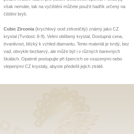
však nemáte, tak na vyčištění můžete použít hadřík určený na
čištění brýlí.
Cubic Zirconia
(krychlový oxid zirkoničitý) známý jako CZ
krystal (Tvrdost: 8-9). Velmi oblíbený krystal. Dostupná cena,
trvanlivost, blízký k vzhled diamantu. Tento materiál je tvrdý, bez
vad, obvykle bezbarvý, ale může být i v různých barevných
škálách. Opatrně postupujte při špercích se vsazenými nebo
vlepenými CZ krystaly, abyste předešli jejich ztrátě.