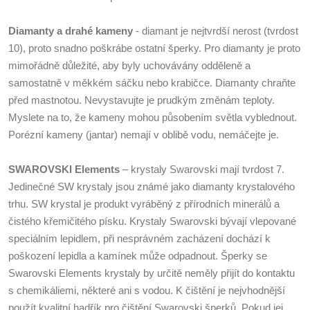
Diamanty a drahé kameny
- diamant je nejtvrdší nerost (tvrdost
10), proto snadno poškrábe ostatní šperky. Pro diamanty je proto
mimořádně důležité, aby byly uchovávány odděleně a
samostatně v měkkém sáčku nebo krabičce. Diamanty chraňte
před mastnotou. Nevystavujte je prudkým změnám teploty.
Myslete na to, že kameny mohou působením světla vyblednout.
Porézní kameny (jantar) nemají v oblibě vodu, nemáčejte je.
SWAROVSKI Elements
– krystaly Swarovski mají tvrdost 7.
Jedinečné SW krystaly jsou známé jako diamanty krystalového
trhu. SW krystal je produkt vyráběný z přírodních minerálů a
čistého křemičitého písku. Krystaly Swarovski bývají vlepované
speciálním lepidlem, při nesprávném zacházení dochází k
poškození lepidla a kamínek může odpadnout. Šperky se
Swarovski Elements krystaly by určitě neměly přijít do kontaktu
s chemikáliemi, některé ani s vodou. K čištění je nejvhodnější
použít kvalitní hadřík pro čištění Swarovski šperků. Pokud jej