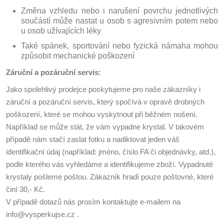
Změna vzhledu nebo i narušení povrchu jednotlivých
součástí může nastat u osob s agresivním potem nebo
u osob užívajících léky
Také spánek, sportování nebo fyzická námaha mohou
způsobit mechanické poškození
Záruční a pozáruční servis:
Jako spolehlivý prodejce poskytujeme pro naše zákazníky i
záruční a pozáruční servis, který spočívá v opravě drobných
poškození, které se mohou vyskytnout při běžném nošení.
Například se může stát, že vám vypadne krystal. V takovém
případě nám stačí zaslat fotku a nadiktovat jeden váš
identifikační údaj (například: jméno, číslo FA či objednávky, atd.),
podle kterého vás vyhledáme a identifikujeme zboží. Vypadnuté
krystaly pošleme poštou. Zákazník hradí pouze poštovné, které
činí 30,- Kč.
V případě dotazů nás prosím kontaktujte e-mailem na
info@vysperkujse.cz .