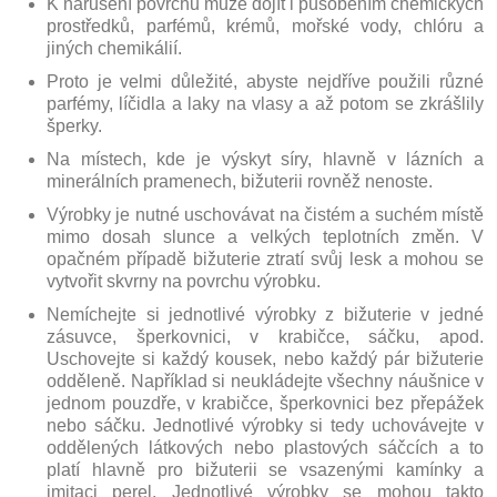
K narušení povrchu může dojít i působením chemických
prostředků, parfémů, krémů, mořské vody, chlóru a
jiných chemikálií.
Proto je velmi důležité, abyste nejdříve použili různé
parfémy, líčidla a laky na vlasy a až potom se zkrášlily
šperky.
Na místech, kde je výskyt síry, hlavně v lázních a
minerálních pramenech, bižuterii rovněž nenoste.
Výrobky je nutné uschovávat na čistém a suchém místě
mimo dosah slunce a velkých teplotních změn. V
opačném případě bižuterie ztratí svůj lesk a mohou se
vytvořit skvrny na povrchu výrobku.
Nemíchejte si jednotlivé výrobky z bižuterie v jedné
zásuvce, šperkovnici, v krabičce, sáčku, apod.
Uschovejte si každý kousek, nebo každý pár bižuterie
odděleně. Například si neukládejte všechny náušnice v
jednom pouzdře, v krabičce, šperkovnici bez přepážek
nebo sáčku. Jednotlivé výrobky si tedy uchovávejte v
oddělených látkových nebo plastových sáčcích a to
platí hlavně pro bižuterii se vsazenými kamínky a
imitaci perel. Jednotlivé výrobky se mohou takto