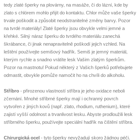
tedy zlaté šperky na plovárny, na masáže, či do lázní, kde by
zlato s chlórem mohlo přijít do kontaktu. Chlor může vaše šperky
trvale poškodit a způsobit neodstranitelné změny barvy. Pozor
na tvrdé materiály! Zlaté šperky jsou obvykle velmi jemné a
křehké. Silný náraz šperku do tvrdého materiálu zanechá
škrábance, či jinak nenapravitelně poškodí jejich vzhled. Na
leštění používejte semišový hadřík. Semiš je jemný materiál,
kterým rychle a snadno vrátíte lesk Vašim zlatým šperkům.
Pozor na mastnotu! Pokud některý z Vašich šperků potřebujete
odmastit, obvykle pomůže namočit ho na chvíli do alkoholu.
Stříbro
- přirozenou vlastností stříbra je jeho oxidace neboli
zčernání. Mnohé stříbrné šperky mají i ochranný povrch
vytvořen z jiných kovů (např. zlato, rhodium, ruthenium), které
zajistí vyšší odolnost a trvanlivost lesku. Abyste prodloužili lesk
stříbrného šperku, používejte speciální hadřík na čištění stříbra.
Chirurgická ocel
- tyto šperky nevyžadují skoro žádnou péči.