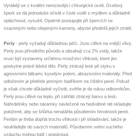
Vyrábějí se z kvalitní nerezavějící chirurgické oceli. Ocelový
šperk se dá jednoduše očistit v čisté vodě s mýdlem a důkladně
opláchnout, vysušit. Opatrně postupujte při špercích se
vsazenými nebo vlepenými kameny, abyste předešli jejich ztrátě.
Perly
- perly vyžadují důkladnou péči. Jsou citlivé na vnější vlivy.
Perly jsou přírodního původu a obsahují cca 2% vody, takže
musí být vystaveny určitému množství vlhkosti, které jim
poskytne právě lidské tělo. Perly ztrácejí lesk při styku s
agresivními látkami, kyselým potem, abrazivními materiály. Před
odložením je přetřete jemným hadříkem na čištění perel. Pokud
je však chcete důkladně vyčistit, svěřte je do rukou odborníkům.
Perly jsou citlivé na teplo, při zahřátí ztrácejí barvu a lesk.
Náhrdelníky nebo náramky navlečené na hedvábné niti skladujte
položené, aby se šňůrka nenatáhla působením hmotnosti perel.
Perlám je třeba dopřát trochu vlhkosti i při skladování, takže je
neukládejte do savých materiálů. Působením velmi suchého
vzduchu mohou totiž i prasknout.