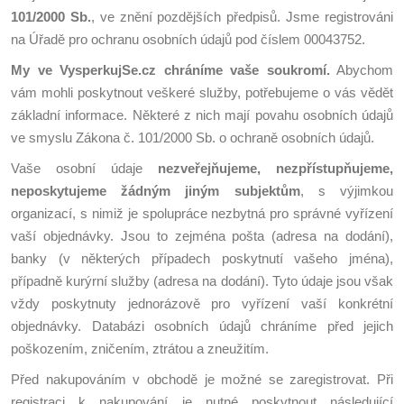
101/2000 Sb.
, ve znění pozdějších předpisů. Jsme registrováni
na Úřadě pro ochranu osobních údajů pod číslem
00043752
.
My ve VysperkujSe.cz chráníme vaše soukromí.
Abychom
vám mohli poskytnout veškeré služby, potřebujeme o vás vědět
základní informace. Některé z nich mají povahu osobních údajů
ve smyslu Zákona č. 101/2000 Sb. o ochraně osobních údajů.
Vaše osobní údaje
nezveřejňujeme, nezpřístupňujeme,
neposkytujeme žádným jiným subjektům
, s výjimkou
organizací, s nimiž je spolupráce nezbytná pro správné vyřízení
vaší objednávky. Jsou to zejména pošta (adresa na dodání),
banky (v některých případech poskytnutí vašeho jména),
případně kurýrní služby (adresa na dodání). Tyto údaje jsou však
vždy poskytnuty jednorázově pro vyřízení vaší konkrétní
objednávky. Databázi osobních údajů chráníme před jejich
poškozením, zničením, ztrátou a zneužitím.
Před nakupováním v obchodě je možné se zaregistrovat. Při
registraci k nakupování je nutné poskytnout následující