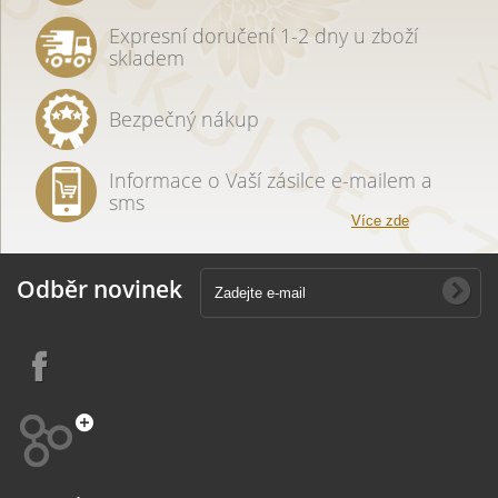
Expresní doručení 1-2 dny u zboží
skladem
Bezpečný nákup
Informace o Vaší zásilce e-mailem a
sms
Více zde
Odběr novinek