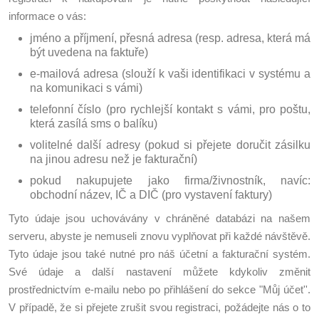
informace o vás:
jméno a příjmení, přesná adresa (resp. adresa, která má
být uvedena na faktuře)
e-mailová adresa (slouží k vaši identifikaci v systému a
na komunikaci s vámi)
telefonní číslo (pro rychlejší kontakt s vámi, pro poštu,
která zasílá sms o balíku)
volitelné další adresy (pokud si přejete doručit zásilku
na jinou adresu než je fakturační)
pokud nakupujete jako firma/živnostník, navíc:
obchodní název, IČ a DIČ (pro vystavení faktury)
Tyto údaje jsou uchovávány v chráněné databázi na našem
serveru, abyste je nemuseli znovu vyplňovat při každé návštěvě.
Tyto údaje jsou také nutné pro náš účetní a fakturační systém.
Své údaje a další nastavení můžete kdykoliv změnit
prostřednictvím e-mailu nebo po přihlášení do sekce "Můj účet''.
V případě, že si přejete zrušit svou registraci, požádejte nás o to