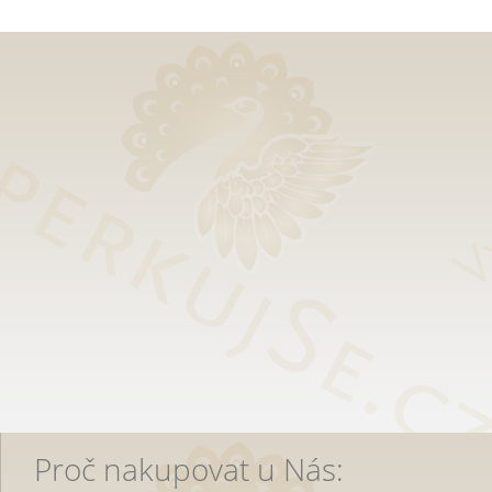
Proč nakupovat u Nás: