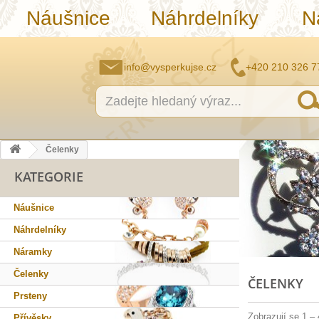
Náušnice
Náhrdelníky
N
info@vysperkujse.cz
+420 210 326 7
Čelenky
KATEGORIE
Náušnice
Náhrdelníky
Náramky
Čelenky
ČELENKY
Prsteny
Zobrazují se 1 –
Přívěsky