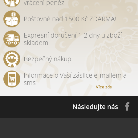
vrácení peněz
Poštovné nad 1500 Kč ZDARMA!
Expresní doručení 1-2 dny u zboží
skladem
Bezpečný nákup
Informace o Vaší zásilce e-mailem a
sms
Více zde
Následujte nás