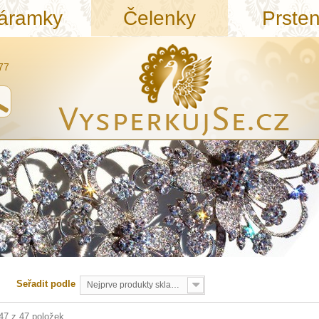
áramky
Čelenky
Prste
77
Seřadit podle
Nejprve produkty skladem
 47 z 47 položek