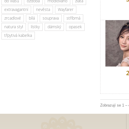
do vlasů
ozdoba
rhodiováno
zlatá
extravagantní
nevěsta
Wayfarer
zrcadlové
bílá
souprava
stříbrná
natura styl
lístky
dámský
opasek
třpytivá kabelka
Zobrazují se 1 –