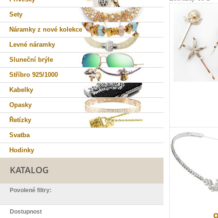
Sety
Náramky z nové kolekce
Levné náramky
Sluneční brýle
Stříbro 925/1000
Kabelky
Opasky
Řetízky
Svatba
Hodinky
KATALOG
Povolené filtry:
Dostupnost