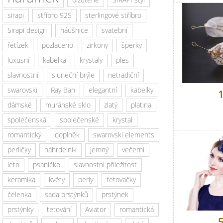
sirapi
stříbro 925
sterlingové stříbro
Sirapi design
náušnice
svatební
řetízek
pozlaceno
zirkony
šperky
luxusní
kabelka
krystaly
ples
slavnostní
sluneční brýle
netradiční
swarovski
Ray Ban
elegantní
kabelky
dámské
muránské sklo
zlatý
platina
společenská
společenské
krystal
romantický
doplněk
swarovski elements
perličky
náhrdelník
jemný
večerní
leto
psaníčko
slavnostní příležitost
keramika
květy
perly
tetovačky
čelenka
sada prstýnků
prstýnek
prstýnky
tetování
Aviator
romantická