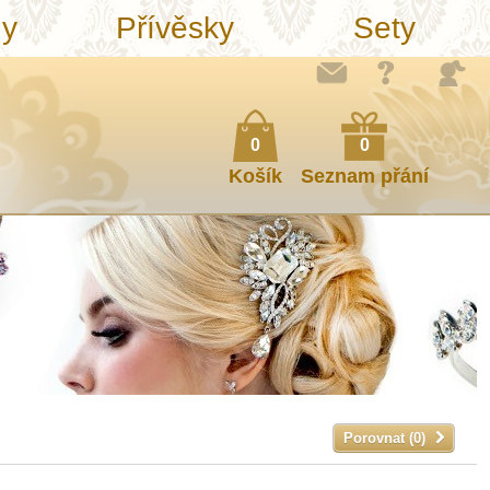
ny
Přívěsky
Sety
0
0
Košík
Seznam přání
Porovnat (
0
)