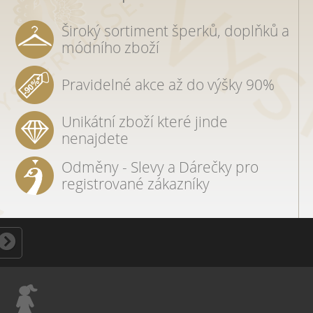
Široký sortiment šperků, doplňků a
módního zboží
Pravidelné akce až do výšky 90%
Unikátní zboží které jinde
nenajdete
Odměny - Slevy a Dárečky pro
registrované zákazníky