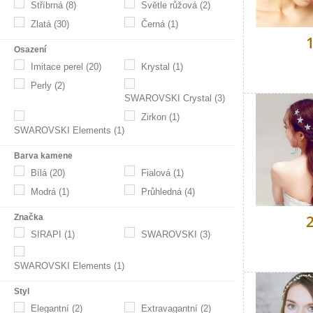
Stříbrná
(8)
Světle růžová
(2)
Zlatá
(30)
Černá
(1)
Osazení
Imitace perel
(20)
Krystal
(1)
Perly
(2)
SWAROVSKI Crystal
(3)
Zirkon
(1)
SWAROVSKI Elements
(1)
Barva kamene
Bílá
(20)
Fialová
(1)
Modrá
(1)
Průhledná
(4)
Značka
SIRAPI
(1)
SWAROVSKI
(3)
SWAROVSKI Elements
(1)
Styl
Elegantní
(2)
Extravagantní
(2)