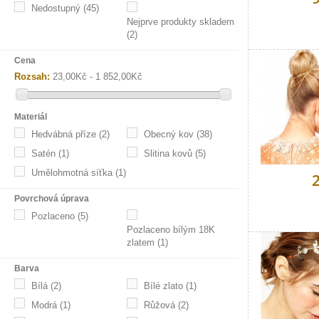
Nedostupný
(45)
Nejprve produkty skladem
(2)
Cena
Rozsah:
23,00Kč - 1 852,00Kč
Materiál
Hedvábná příze
(2)
Obecný kov
(38)
Satén
(1)
Slitina kovů
(5)
Umělohmotná síťka
(1)
Povrchová úprava
Pozlaceno
(5)
Pozlaceno bílým 18K
zlatem
(1)
Barva
Bílá
(2)
Bílé zlato
(1)
Modrá
(1)
Růžová
(2)