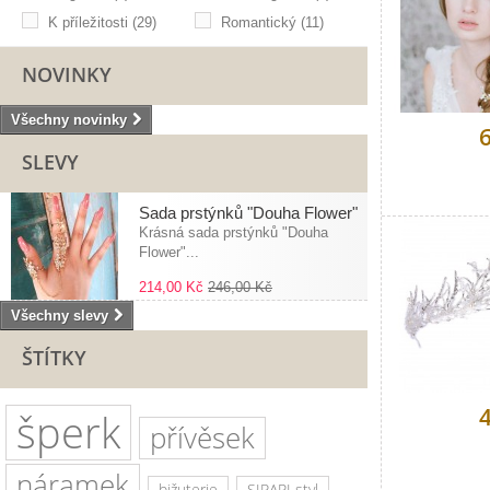
K příležitosti
(29)
Romantický
(11)
NOVINKY
Všechny novinky
SLEVY
Sada prstýnků "Douha Flower"
Krásná sada prstýnků "Douha
Flower"...
214,00 Kč
246,00 Kč
Všechny slevy
ŠTÍTKY
šperk
přívěsek
náramek
bižuterie
SIRAPI styl