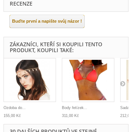
RECENZE
Buďte první a napište svůj názor !
ZÁKAZNÍCI, KTEŘÍ SI KOUPILI TENTO
PRODUKT, KOUPILI TAKÉ:
Ozdoba do...
Body řetízek...
Sada..
155,00 Kč
311,00 Kč
212,00
30 DALŠÍCH PRODUKTŮ VE STEJNÉ