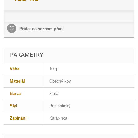
Přidat na seznam přání
PARAMETRY
Váha
10 g
Materiál
Obecný kov
Barva
Zlatá
Styl
Romantický
Zapínání
Karabinka