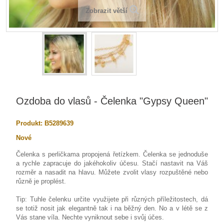
Zobrazit větší
Ozdoba do vlasů - Čelenka "Gypsy Queen"
Produkt:
B5289639
Nové
Čelenka s perličkama propojená řetízkem. Čelenka se jednoduše
a rychle zapracuje do jakéhokoliv účesu. Stačí nastavit na Váš
rozměr a nasadit na hlavu. Můžete zvolit vlasy rozpuštěné nebo
různě je proplést.
Tip: Tuhle čelenku určite využijete při různých příležitostech, dá
se totiž nosit jak elegantně tak i na běžný den. No a v létě se z
Vás stane víla. Nechte vyniknout sebe i svůj účes.