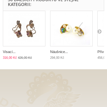
KATEGORII:
Visací...
Náušnice...
Přívěs
316,00 Kč
426,00 Kč
294,00 Kč
456,00