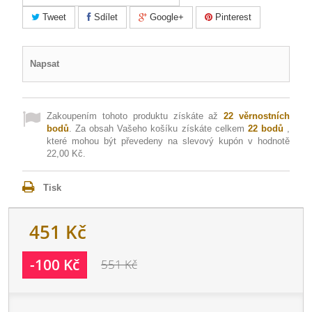
Tweet
Sdílet
Google+
Pinterest
Napsat
Zakoupením tohoto produktu získáte až
22
věrnostních
bodů
. Za obsah Vašeho košíku získáte celkem
22
bodů
,
které mohou být převedeny na slevový kupón v hodnotě
22,00 Kč
.
Tisk
451 Kč
-100 Kč
551 Kč