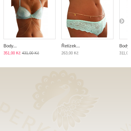
Body...
Řetízek...
Body..
351,00 Kč
431,00 Kč
263,00 Kč
311,00