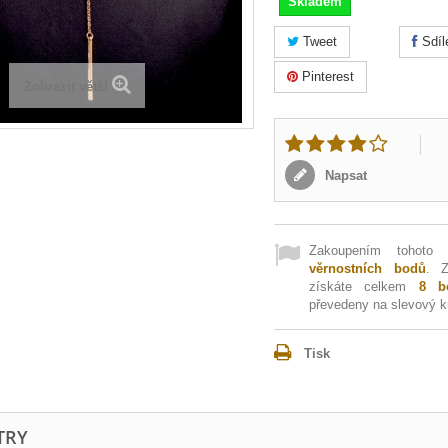
Skladem
Tweet
Sdíl
Pinterest
Zobrazit větší
Napsat
Zakoupením tohoto
věrnostních bodů
. 
získáte celkem
8
bo
převedeny na slevový 
Tisk
TRY