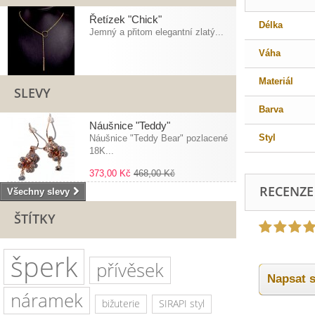
Řetízek "Chick"
Délka
Jemný a přitom elegantní zlatý...
Váha
Materiál
SLEVY
Barva
Náušnice "Teddy"
Styl
Náušnice "Teddy Bear" pozlacené
18K...
373,00 Kč
468,00 Kč
RECENZE
Všechny slevy
ŠTÍTKY
šperk
přívěsek
Napsat s
náramek
bižuterie
SIRAPI styl