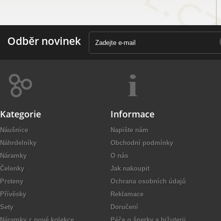
Odběr novinek
Kategorie
Informace
Náušnice
Napište nám
Náhrdelníky
Obchodní podmínky
Náramky
O nás
Čelenky
Jak nakoupit
Prsteny
Ochrana osobních údajů
Přívěsky
Reklamace
Sety
Doručení
Náramky z nové kolekce
Péče o šperky a bižuterii