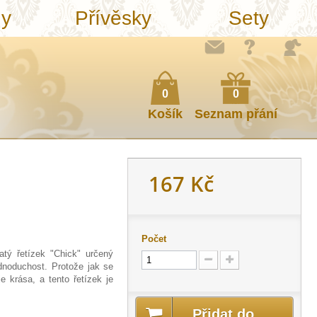
ny
Přívěsky
Sety
0
0
Košík
Seznam přání
167 Kč
Počet
atý řetízek "Chick" určený
dnoduchost. Protože jak se
e krása, a tento řetízek je
Přidat do