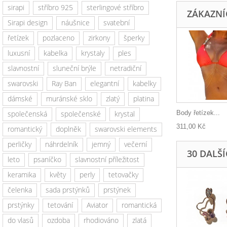
sirapi
stříbro 925
sterlingové stříbro
ZÁKAZNÍC
Sirapi design
náušnice
svatební
řetízek
pozlaceno
zirkony
šperky
luxusní
kabelka
krystaly
ples
slavnostní
sluneční brýle
netradiční
swarovski
Ray Ban
elegantní
kabelky
dámské
muránské sklo
zlatý
platina
Body řetízek...
společenská
společenské
krystal
311,00 Kč
romantický
doplněk
swarovski elements
perličky
náhrdelník
jemný
večerní
30 DALŠ
leto
psaníčko
slavnostní příležitost
keramika
květy
perly
tetovačky
čelenka
sada prstýnků
prstýnek
prstýnky
tetování
Aviator
romantická
do vlasů
ozdoba
rhodiováno
zlatá