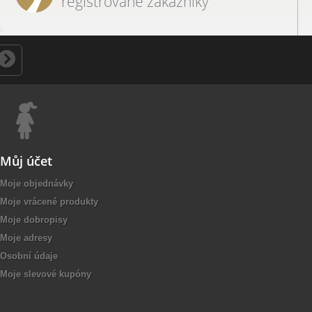
registrované zákazníky
Můj účet
Moje objednávky
Moje vrácené produkty
Moje dobropisy
Moje adresy
Osobní údaje
Moje slevové kupóny