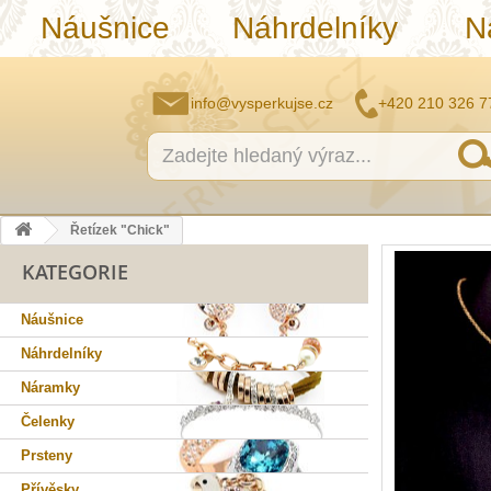
Náušnice
Náhrdelníky
N
info@vysperkujse.cz
+420 210 326 7
Řetízek "Chick"
KATEGORIE
Náušnice
Náhrdelníky
Náramky
Čelenky
Prsteny
Přívěsky