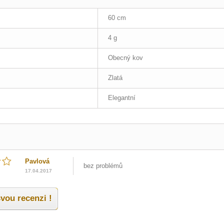
60 cm
4 g
Obecný kov
Zlatá
Elegantní
Pavlová
bez problémů
17.04.2017
vou recenzi !