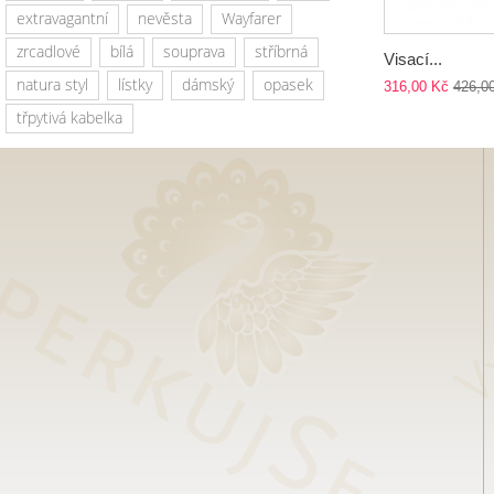
extravagantní
nevěsta
Wayfarer
zrcadlové
bílá
souprava
stříbrná
Visací...
natura styl
lístky
dámský
opasek
316,00 Kč
426,0
třpytivá kabelka