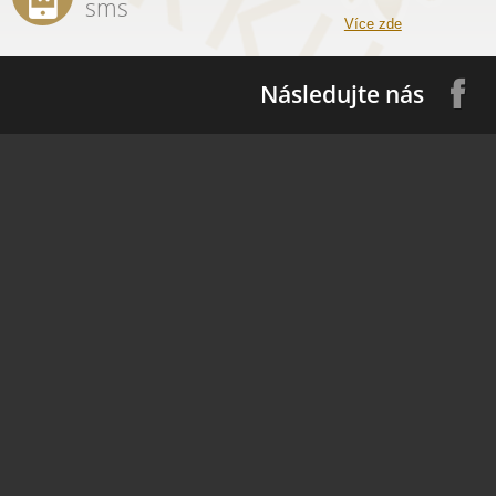
sms
Více zde
Následujte nás