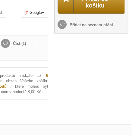
košíku
et
Google+
Přidat na seznam přání
Číst (
1
)
 produktu získáte až
8
Za obsah Vašeho košíku
dů
, které mohou být
kupón v hodnotě
8,00 Kč
.