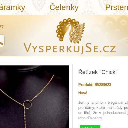
áramky
Čelenky
Prste
77
Řetízek "Chick"
Produkt:
B5289623
Nové
Jemný a přitom elegantní zl
pro dámy, které mají rády je
se říká, že v jednoduchosti j
toho důkazem.