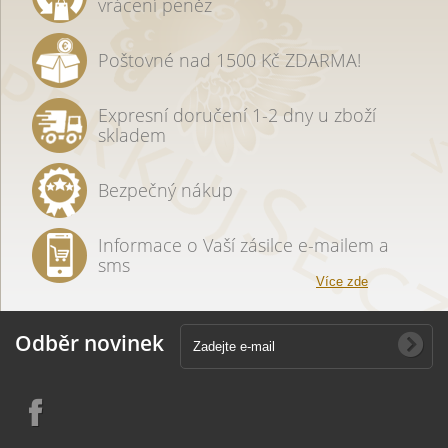
vrácení peněz
Poštovné nad 1500 Kč ZDARMA!
Expresní doručení 1-2 dny u zboží
skladem
Bezpečný nákup
Informace o Vaší zásilce e-mailem a
sms
Více zde
Odběr novinek