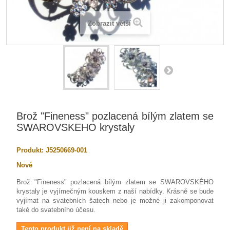
Zobrazit větší
Brož "Fineness" pozlacená bílým zlatem se
SWAROVSKEHO krystaly
Produkt:
J5250669-001
Nové
Brož "Fineness" pozlacená bílým zlatem se SWAROVSKÉHO
krystaly je vyjímečným kouskem z naší nabídky. Krásně se bude
vyjímat na svatebních šatech nebo je možné ji zakomponovat
také do svatebního účesu.
Tento produkt již není na skladě