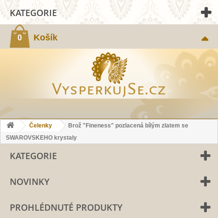
KATEGORIE
Košík
0
Čelenky
Brož "Fineness" pozlacená bílým zlatem se
SWAROVSKEHO krystaly
KATEGORIE
NOVINKY
PROHLÉDNUTÉ PRODUKTY