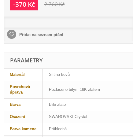
-370 Kč
2 760 Kč
Přidat na seznam přání
PARAMETRY
Materiál
Slitina kovů
Povrchová
Pozlaceno bílým 18K zlatem
úprava
Barva
Bílé zlato
Osazení
SWAROVSKI Crystal
Barva kamene
Průhledná