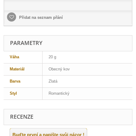
Přidat na seznam přání
PARAMETRY
Váha
20 g
Materiál
Obecný kov
Barva
Zlatá
Styl
Romantický
RECENZE
Buďte první a napište svůj názor !