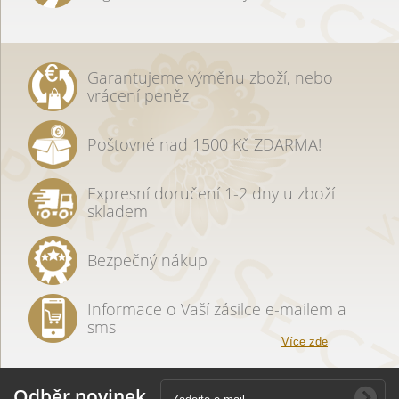
Garantujeme výměnu zboží, nebo
vrácení peněz
Poštovné nad 1500 Kč ZDARMA!
Expresní doručení 1-2 dny u zboží
skladem
Bezpečný nákup
Informace o Vaší zásilce e-mailem a
sms
Více zde
Odběr novinek