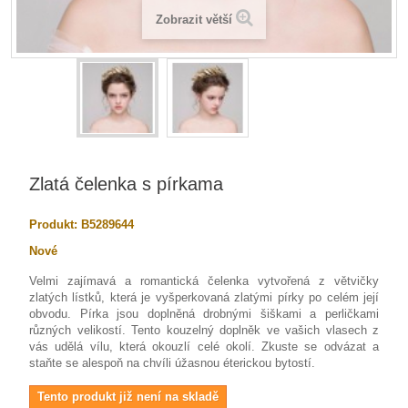
Zobrazit větší
Zlatá čelenka s pírkama
Produkt:
B5289644
Nové
Velmi zajímavá a romantická čelenka vytvořená z větvičky
zlatých lístků, která je vyšperkovaná zlatými pírky po celém její
obvodu. Pírka jsou doplněná drobnými šiškami a perličkami
různých velikostí. Tento kouzelný doplněk ve vašich vlasech z
vás udělá vílu, která okouzlí celé okolí. Zkuste se odvázat a
staňte se alespoň na chvíli úžasnou éterickou bytostí.
Tento produkt již není na skladě