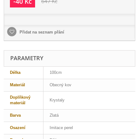
-40 Kč
647 Kč
Přidat na seznam přání
PARAMETRY
Délka
100cm
Materiál
Obecný kov
Doplňkový
Krystaly
materiál
Barva
Zlatá
Osazení
Imitace perel