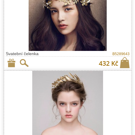
Svatební čelenka
B5289643
432 Kč