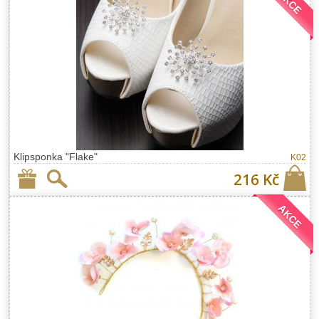
AKCE
Klipsponka "Flake"
K02
216 Kč
AKCE