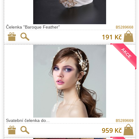
Čelenka "Baroque Feather"
B5289668
191 Kč
AKCE
Svatební čelenka do...
B5289669
959 Kč