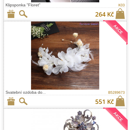
Klipsponka "Floret"
K03
264 Kč
AKCE
Svatební ozdoba do...
B5289673
551 Kč
AKCE