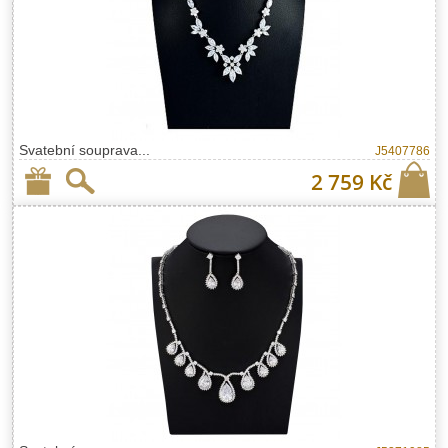
Svatební souprava...
J5407786
2 759 Kč