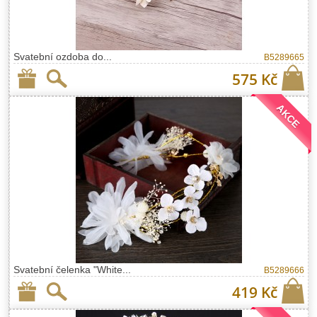
Svatební ozdoba do...
B5289665
575 Kč
AKCE
Svatební čelenka "White...
B5289666
419 Kč