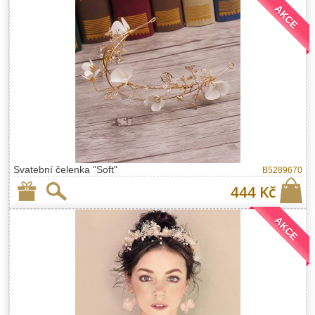
AKCE
Svatební čelenka "Soft"
B5289670
444 Kč
AKCE