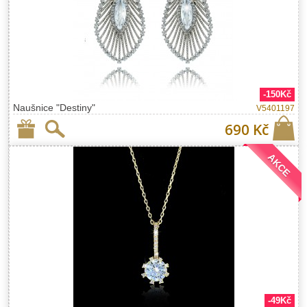
-150Kč
Naušnice "Destiny"
V5401197
690 Kč
AKCE
-49Kč