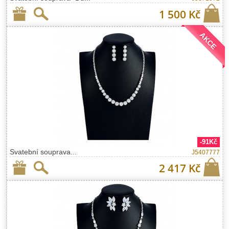
1 500 Kč
AKCE
-91Kč
Svatební souprava...
J5407777
2 417 Kč