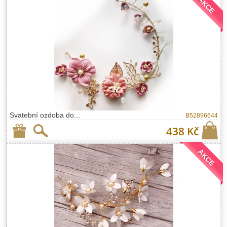
AKCE
Svatební ozdoba do...
B52896644
438 Kč
AKCE