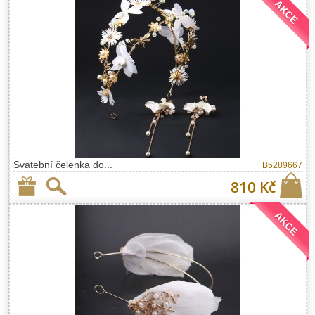
AKCE
Svatební čelenka do...
B5289667
810 Kč
AKCE