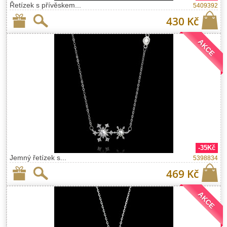
Řetízek s přívěskem...
5409392
430 Kč
AKCE
-35Kč
Jemný řetízek s...
5398834
469 Kč
AKCE