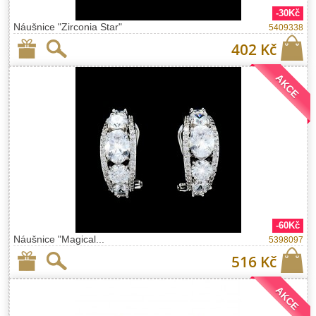
-30Kč
Náušnice "Zirconia Star"
5409338
402 Kč
AKCE
-60Kč
Náušnice "Magical...
5398097
516 Kč
AKCE