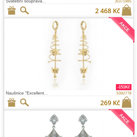
Svatební souprava...
J5371985
2 468 Kč
AKCE
-151Kč
Naušnice "Excellent...
5392778
269 Kč
AKCE