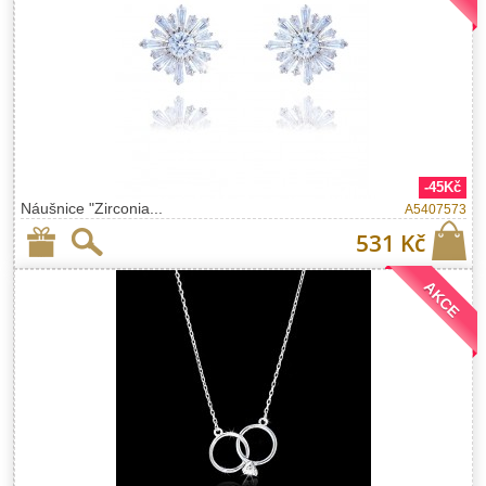
-45Kč
Náušnice "Zirconia...
A5407573
531 Kč
AKCE