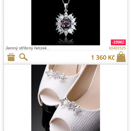
-199Kč
Jemný stříbrný řetízek...
G5401525
1 360 Kč