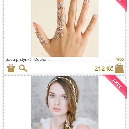
Sada prstýnků "Douha...
P805
212 Kč
AKCE