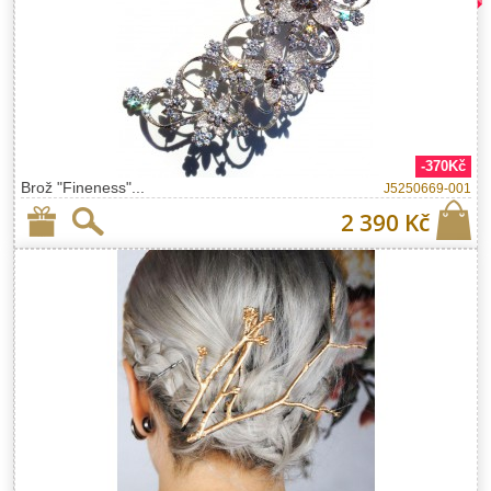
-370Kč
Brož "Fineness"...
J5250669-001
2 390 Kč