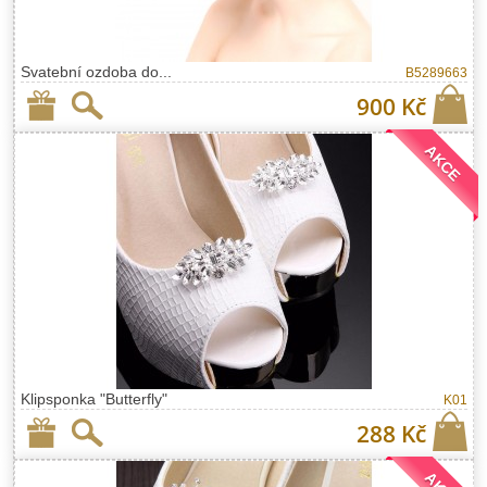
Svatební ozdoba do...
B5289663
900 Kč
AKCE
Klipsponka "Butterfly"
K01
288 Kč