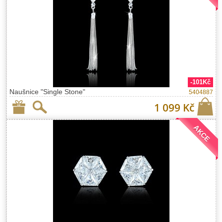
-101Kč
Naušnice "Single Stone"
5404887
1 099 Kč
AKCE