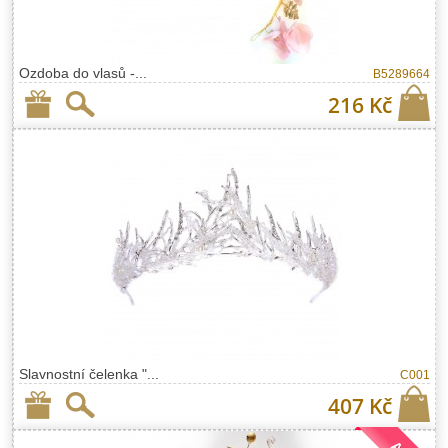
Ozdoba do vlasů -...
B5289664
216 Kč
Slavnostní čelenka "...
C001
407 Kč