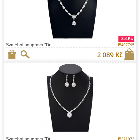
-251Kč
Svatební souprava "De...
J5407795
2 089 Kč
Svatební souprava "Du...
J5371972