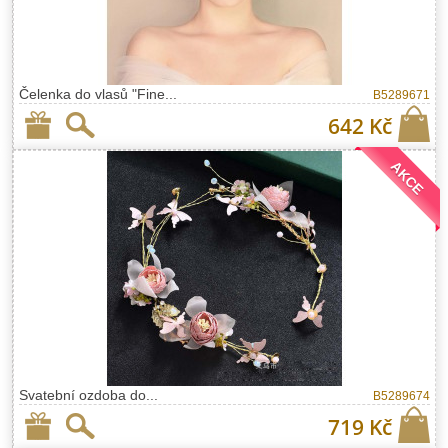
Čelenka do vlasů "Fine...
B5289671
642 Kč
AKCE
Svatební ozdoba do...
B5289674
719 Kč