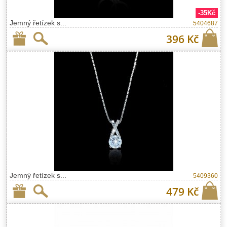
-35Kč
Jemný řetízek s...
5404687
396 Kč
Jemný řetízek s...
5409360
479 Kč