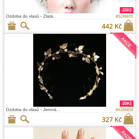
-20Kč
Ozdoba do vlasů - Zlatá...
B5289655
442 Kč
AKCE
-20Kč
Ozdoba do vlasů - Jemná...
B5289656
327 Kč
AKCE