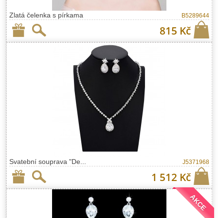
Zlatá čelenka s pírkama
B5289644
815 Kč
Svatební souprava "De...
J5371968
1 512 Kč
AKCE