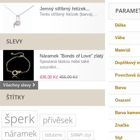
Jemný stříbrný řetízek...
PARAME
Tento stříbrný řetízek (barva),...
Délka
Váha
SLEVY
Materiál
Náramek "Bonds of Love" zlatý
Spoutaná láskou nebo také
Doplňkový ma
souznění...
Povrchová ú
436,00 Kč
456,00 Kč
Všechny slevy
Barva
ŠTÍTKY
Osazení
šperk
Barva kamen
přívěsek
Značka
náramek
bižuterie
SIRAPI styl
Styl