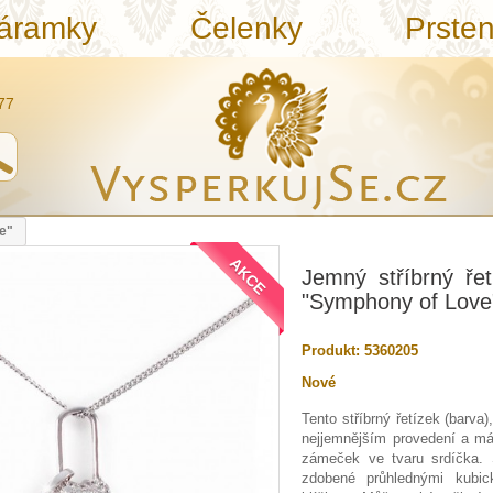
áramky
Čelenky
Prste
77
e"
AKCE
Jemný stříbrný ře
"Symphony of Love
Produkt:
5360205
Nové
Tento stříbrný řetízek (barva)
nejjemnějším provedení a má 
zámeček ve tvaru srdíčka. S
zdobené průhlednými kubi