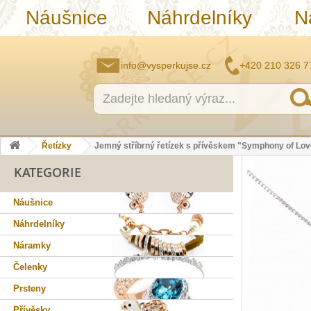
Náušnice
Náhrdelníky
N
info@vysperkujse.cz
+420 210 326 7
Řetízky
Jemný stříbrný řetízek s přívěskem "Symphony of Lov
KATEGORIE
Náušnice
Náhrdelníky
Náramky
Čelenky
Prsteny
Přívěsky