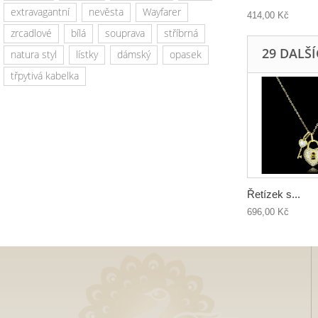
extravagantní
nevěsta
Wayfarer
414,00 Kč
zrcadlové
bílá
souprava
stříbrná
29 DALŠ
natura styl
lístky
dámský
opasek
třpytivá kabelka
Řetízek s...
696,00 Kč