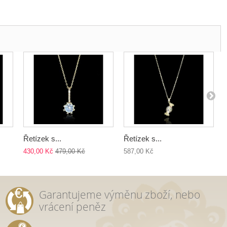
Řetízek s...
Řetízek s...
430,00 Kč
479,00 Kč
587,00 Kč
Garantujeme výměnu zboží, nebo
vrácení peněz