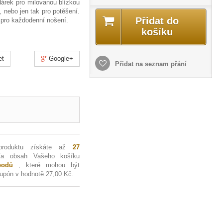
árek pro milovanou blízkou
i, nebo jen tak pro potěšení.
Přidat do
 pro každodenní nošení.
košíku
et
Google+
Přidat na seznam přání
produktu získáte až
27
Za obsah Vašeho košíku
odů
, které mohou být
kupón v hodnotě
27,00 Kč
.