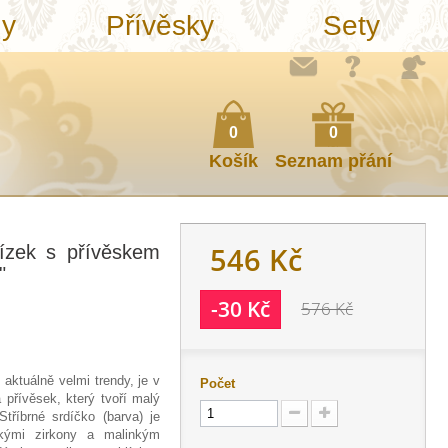
ny
Přívěsky
Sety
0
0
Košík
Seznam přání
546 Kč
tízek s přívěskem
"
-30 Kč
576 Kč
, aktuálně velmi trendy, je v
Počet
přívěsek, který tvoří malý
tříbrné srdíčko (barva) je
ckými zirkony a malinkým