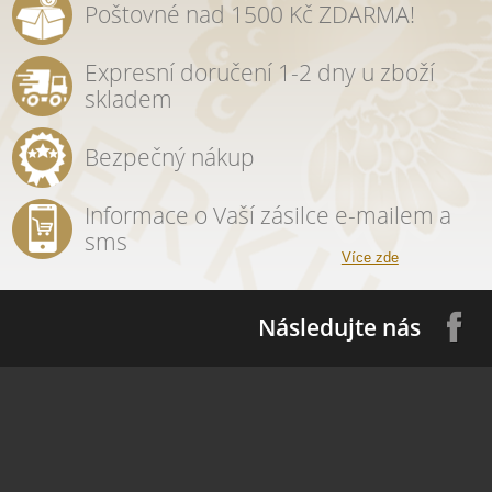
Poštovné nad 1500 Kč ZDARMA!
Expresní doručení 1-2 dny u zboží
skladem
Bezpečný nákup
Informace o Vaší zásilce e-mailem a
sms
Více zde
Následujte nás