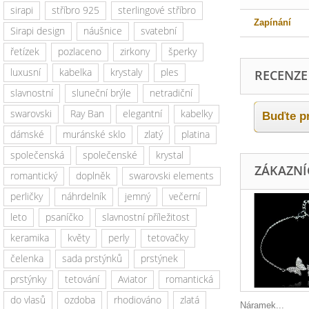
sirapi
stříbro 925
sterlingové stříbro
Zapínání
Sirapi design
náušnice
svatební
řetízek
pozlaceno
zirkony
šperky
luxusní
kabelka
krystaly
ples
RECENZE
slavnostní
sluneční brýle
netradiční
swarovski
Ray Ban
elegantní
kabelky
Buďte pr
dámské
muránské sklo
zlatý
platina
společenská
společenské
krystal
ZÁKAZNÍC
romantický
doplněk
swarovski elements
perličky
náhrdelník
jemný
večerní
leto
psaníčko
slavnostní příležitost
keramika
květy
perly
tetovačky
čelenka
sada prstýnků
prstýnek
prstýnky
tetování
Aviator
romantická
do vlasů
ozdoba
rhodiováno
zlatá
Náramek...