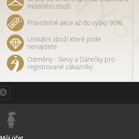
módního zboží
Pravidelné akce až do výšky 90%
Unikátní zboží které jinde
nenajdete
Odměny - Slevy a Dárečky pro
registrované zákazníky
Můj účet