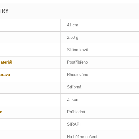
TRY
41 cm
2.50 g
Slitina kovů
teriál
Postříbřeno
prava
Rhodiováno
Stříbrná
Zirkon
e
Průhledná
SIRAPI
Na běžné nošení