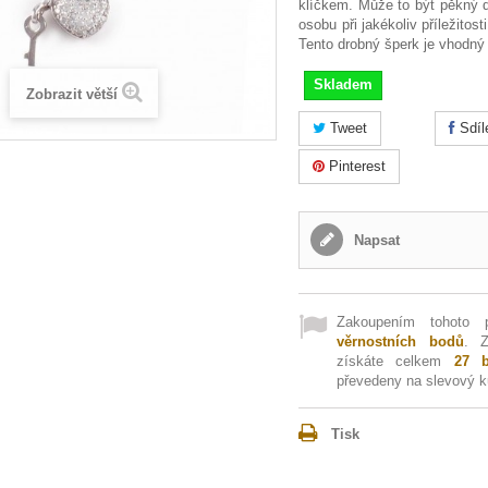
klíčkem. Může to být pěkný d
osobu při jakékoliv příležitost
Tento drobný šperk je vhodný
Skladem
Zobrazit větší
Tweet
Sdíl
Pinterest
Napsat
Zakoupením tohoto 
věrnostních bodů
. 
získáte celkem
27
b
převedeny na slevový 
Tisk