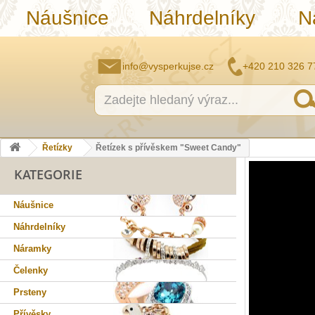
Náušnice
Náhrdelníky
N
info@vysperkujse.cz
+420 210 326 7
Řetízky
Řetízek s přívěskem "Sweet Candy"
KATEGORIE
Náušnice
Náhrdelníky
Náramky
Čelenky
Prsteny
Přívěsky