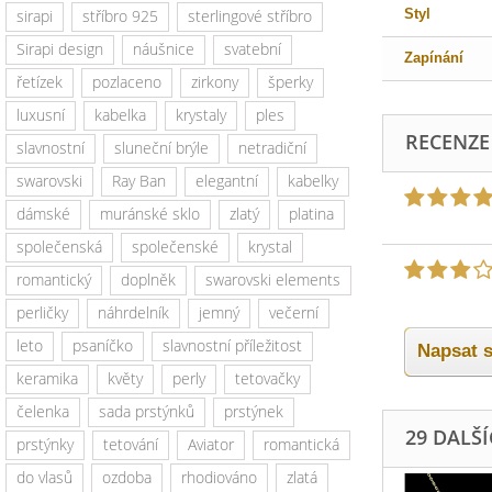
sirapi
stříbro 925
sterlingové stříbro
Styl
Sirapi design
náušnice
svatební
Zapínání
řetízek
pozlaceno
zirkony
šperky
luxusní
kabelka
krystaly
ples
RECENZE
slavnostní
sluneční brýle
netradiční
swarovski
Ray Ban
elegantní
kabelky
dámské
muránské sklo
zlatý
platina
společenská
společenské
krystal
romantický
doplněk
swarovski elements
perličky
náhrdelník
jemný
večerní
leto
psaníčko
slavnostní příležitost
Napsat s
keramika
květy
perly
tetovačky
čelenka
sada prstýnků
prstýnek
29 DALŠ
prstýnky
tetování
Aviator
romantická
do vlasů
ozdoba
rhodiováno
zlatá