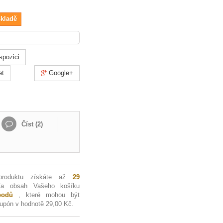
skladě
spozici
et
Google+
Číst (
2
)
produktu získáte až
29
Za obsah Vašeho košíku
odů
, které mohou být
kupón v hodnotě
29,00 Kč
.