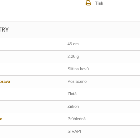
Tisk
TRY
45 cm
2.26 g
Slitina kovů
prava
Pozlaceno
Zlatá
Zirkon
e
Průhledná
SIRAPI