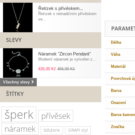
Řetízek s přívěskem...
Řetízek s netradičním přívěskem
ve...
PARAME
SLEVY
Délka
Náramek "Zircon Pendant"
Váha
Moderní náramek je vytvořen z...
Materiál
426,00 Kč
456,00 Kč
Povrchová ú
Všechny slevy
Barva
ŠTÍTKY
Osazení
šperk
přívěsek
Barva kamen
náramek
Značka
bižuterie
SIRAPI styl