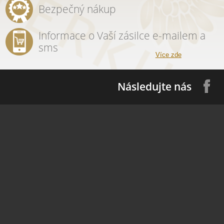
Bezpečný nákup
Informace o Vaší zásilce e-mailem a
sms
Více zde
Následujte nás