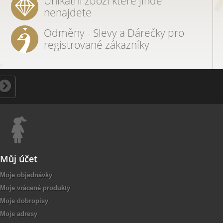
Unikátní zboží které jinde
nenajdete
Odměny - Slevy a Dárečky pro
registrované zákazníky
Můj účet
Moje objednávky
Moje vrácené produkty
Moje dobropisy
Moje adresy