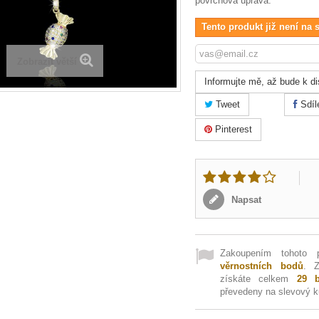
povrchová úprava.
Tento produkt již není na 
Zobrazit větší
Informujte mě, až bude k di
Tweet
Sdíl
Pinterest
Napsat
Zakoupením tohoto 
věrnostních bodů
. 
získáte celkem
29
b
převedeny na slevový 