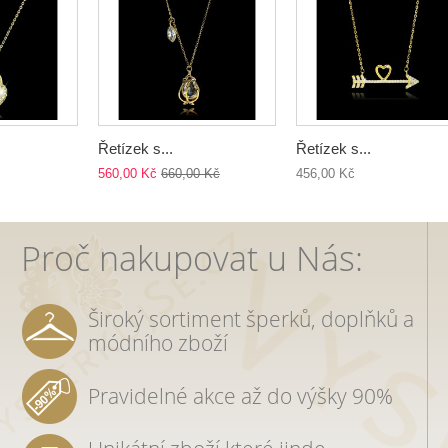
Řetízek s...
Řetízek s...
560,00 Kč
660,00 Kč
456,00 Kč
Proč nakupovat u Nás:
Široký sortiment šperků, doplňků a
módního zboží
Pravidelné akce až do výšky 90%