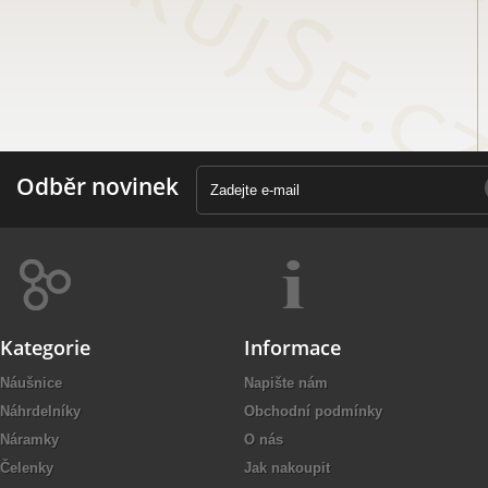
Odběr novinek
Kategorie
Informace
Náušnice
Napište nám
Náhrdelníky
Obchodní podmínky
Náramky
O nás
Čelenky
Jak nakoupit