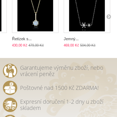
Řetízek s...
Jemný...
430,00 Kč
479,00 Kč
469,00 Kč
504,00 Kč
Garantujeme výměnu zboží, nebo
vrácení peněz
Poštovné nad 1500 Kč ZDARMA!
Expresní doručení 1-2 dny u zboží
skladem