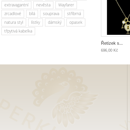
extravagantní
nevěsta
Wayfarer
zrcadlové
bílá
souprava
stříbrná
natura styl
lístky
dámský
opasek
třpytivá kabelka
Řetízek s...
696,00 Kč