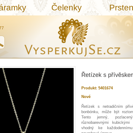
áramky
Čelenky
Prste
77
Řetízek s přívěsk
Produkt:
5401674
Nové
Řetízek s netradičním pří
bonbónku, může být roztom
Tento jemný, pozlace
různobarevnými kubickými
vhodný ke každodennímu 