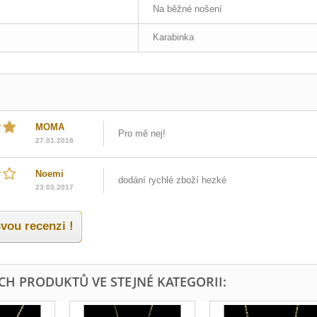
Na běžné nošení
Karabinka
MOMA
Pro mě nej!
27.01.2018
Noemi
dodání rychlé zboží hezké
23.03.2017
vou recenzi !
ÍCH PRODUKTŮ VE STEJNÉ KATEGORII: