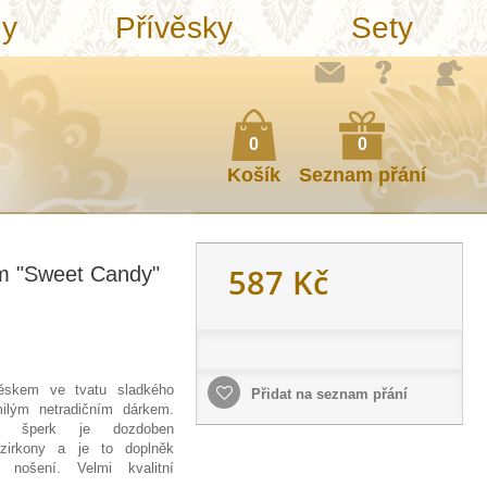
ny
Přívěsky
Sety
0
0
Košík
Seznam přání
587 Kč
em "Sweet Candy"
věskem ve tvatu sladkého
Přidat na seznam přání
ilým netradičním dárkem.
ný šperk je dozdoben
 zirkony a je to doplněk
nošení. Velmi kvalitní