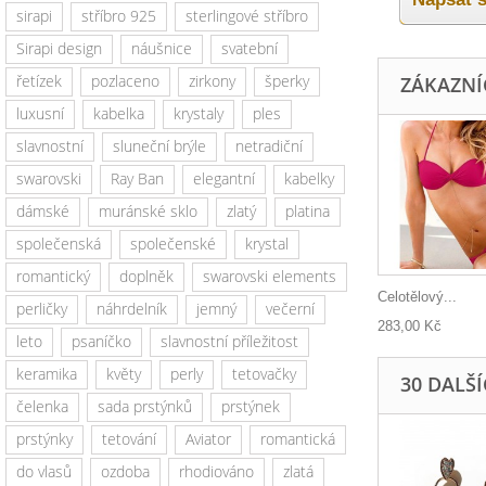
sirapi
stříbro 925
sterlingové stříbro
Sirapi design
náušnice
svatební
řetízek
pozlaceno
zirkony
šperky
ZÁKAZNÍC
luxusní
kabelka
krystaly
ples
slavnostní
sluneční brýle
netradiční
swarovski
Ray Ban
elegantní
kabelky
dámské
muránské sklo
zlatý
platina
společenská
společenské
krystal
romantický
doplněk
swarovski elements
Celotělový...
perličky
náhrdelník
jemný
večerní
283,00 Kč
leto
psaníčko
slavnostní příležitost
keramika
květy
perly
tetovačky
30 DALŠ
čelenka
sada prstýnků
prstýnek
prstýnky
tetování
Aviator
romantická
do vlasů
ozdoba
rhodiováno
zlatá