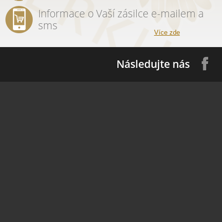
Informace o Vaší zásilce e-mailem a
sms
Více zde
Následujte nás