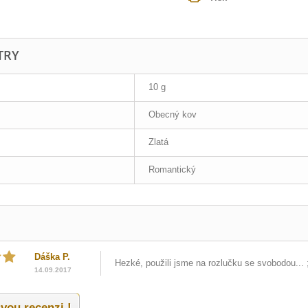
TRY
10 g
Obecný kov
Zlatá
Romantický
Dáška P.
Hezké, použili jsme na rozlučku se svobodou... ;
14.09.2017
vou recenzi !