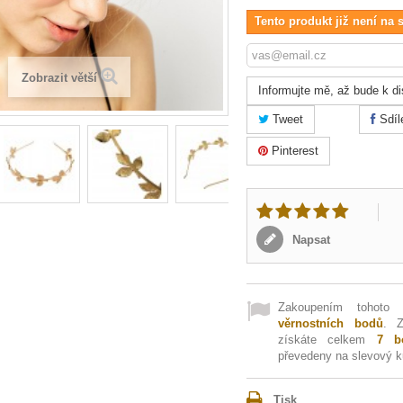
Tento produkt již není na 
Zobrazit větší
Informujte mě, až bude k di
Tweet
Sdíl
Pinterest
Napsat
Zakoupením tohoto
věrnostních bodů
. 
získáte celkem
7
bo
převedeny na slevový 
Tisk