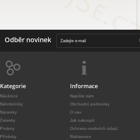
Odběr novinek
Kategorie
Informace
Náušnice
Napište nám
Náhrdelníky
Obchodní podmínky
Náramky
O nás
Čelenky
Jak nakoupit
Prsteny
Ochrana osobních údajů
Přívěsky
Reklamace