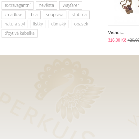
extravagantní
nevěsta
Wayfarer
zrcadlové
bílá
souprava
stříbrná
natura styl
lístky
dámský
opasek
Visací...
třpytivá kabelka
316,00 Kč
426,0