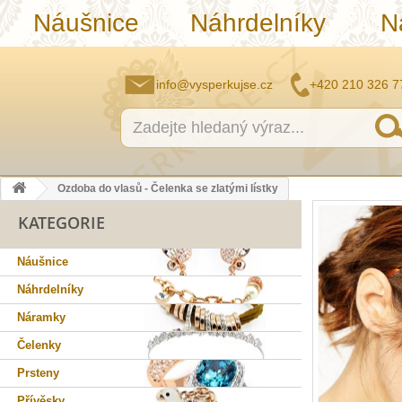
Náušnice
Náhrdelníky
N
info@vysperkujse.cz
+420 210 326 7
Ozdoba do vlasů - Čelenka se zlatými lístky
KATEGORIE
Náušnice
Náhrdelníky
Náramky
Čelenky
Prsteny
Přívěsky