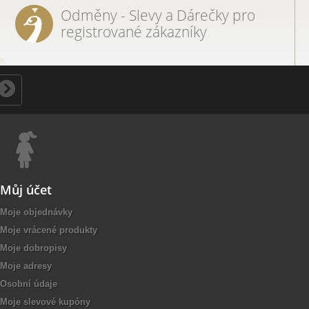
Odměny - Slevy a Dárečky pro
registrované zákazníky
Můj účet
Moje objednávky
Moje vrácené produkty
Moje dobropisy
Moje adresy
Osobní údaje
Moje slevové kupóny