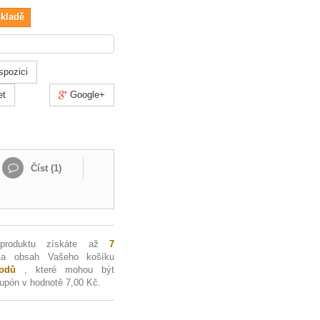
skladě
spozici
et
Google+
Číst (
1
)
 produktu získáte až
7
Za obsah Vašeho košíku
dů
, které mohou být
kupón v hodnotě
7,00 Kč
.