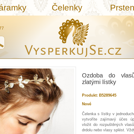
áramky
Čelenky
Prste
77
Ozdoba do vlas
zlatými lístky
Produkt:
B5289645
Nové
Čelenka s lístky v jednoduch
vytvoříte zajímavý účes úp
vložit do rozpuštěných vla
drdolu nebo vlasy splést. Vžd