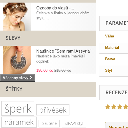
Ozdoba do vlasů -...
Čelenka s lístky v jednoduchém
stylu....
PARAME
Váha
SLEVY
Materiál
Naušnice "Semirami Assyria"
Náušnice jako nejzajímavější
Barva
doplněk
190,00 Kč
215,00 Kč
Styl
Všechny slevy
ŠTÍTKY
RECENZE
šperk
přívěsek
náramek
bižuterie
SIRAPI styl
Napsat s