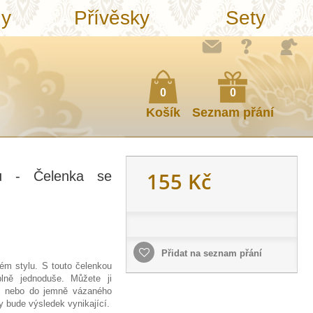
ny
Přívěsky
Sety
0
0
Košík
Seznam přání
155 Kč
ů - Čelenka se
Přidat na seznam přání
ém stylu. S touto čelenkou
lně jednoduše. Můžete ji
sů nebo do jemně vázaného
y bude výsledek vynikající.