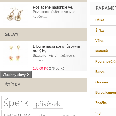
Pozlacené náušnice ve...
PARAME
Pozlacené náušnice ve tvaru
kytiček...
Délka
Šířka
SLEVY
Váha
Dlouhé náušnice s růžovými
motýlky
Materiál
Bižuterie - visící náušnice s
imitací...
Povrchová ú
186,00 Kč
276,00 Kč
Barva
Všechny slevy
Osazení
ŠTÍTKY
Barva kamen
šperk
přívěsek
Značka
náramek
Styl
bižuterie
SIRAPI styl