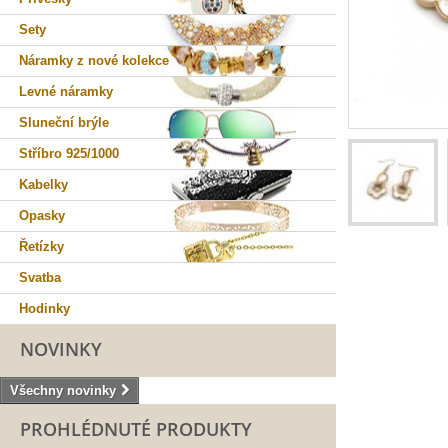
Sety
Náramky z nové kolekce
Levné náramky
Sluneční brýle
Stříbro 925/1000
Kabelky
Opasky
Řetízky
Svatba
Hodinky
NOVINKY
Všechny novinky
PROHLÉDNUTÉ PRODUKTY