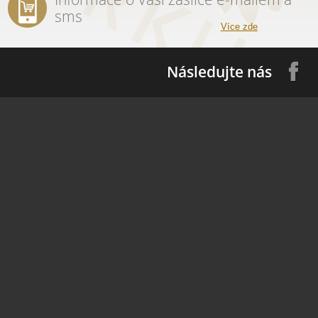
sms
Více zde
Následujte nás