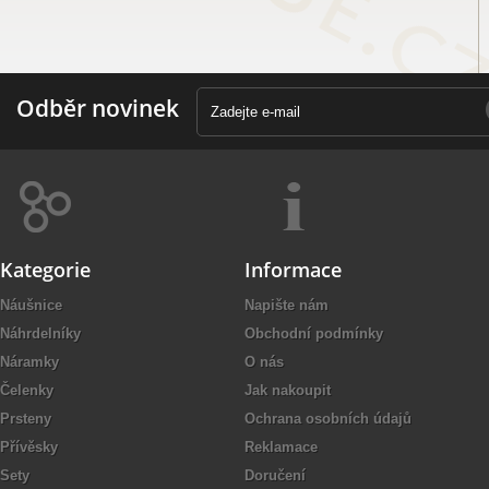
Odběr novinek
Kategorie
Informace
Náušnice
Napište nám
Náhrdelníky
Obchodní podmínky
Náramky
O nás
Čelenky
Jak nakoupit
Prsteny
Ochrana osobních údajů
Přívěsky
Reklamace
Sety
Doručení