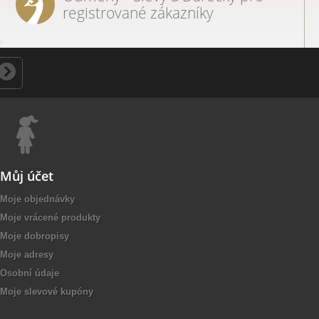
registrované zákazníky
Můj účet
Moje objednávky
Moje vrácené produkty
Moje dobropisy
Moje adresy
Osobní údaje
Moje slevové kupóny