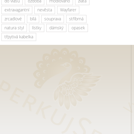
do vlasů
ozdoba
rhodiováno
zlatá
extravagantní
nevěsta
Wayfarer
zrcadlové
bílá
souprava
stříbrná
natura styl
lístky
dámský
opasek
třpytivá kabelka