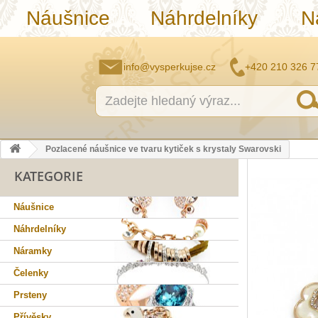
Náušnice
Náhrdelníky
N
info@vysperkujse.cz
+420 210 326 7
Pozlacené náušnice ve tvaru kytiček s krystaly Swarovski
KATEGORIE
Náušnice
Náhrdelníky
Náramky
Čelenky
Prsteny
Přívěsky