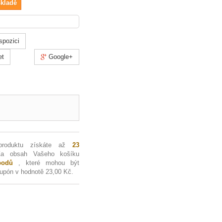
skladě
spozici
et
Google+
produktu získáte až
23
Za obsah Vašeho košíku
odů
, které mohou být
kupón v hodnotě
23,00 Kč
.