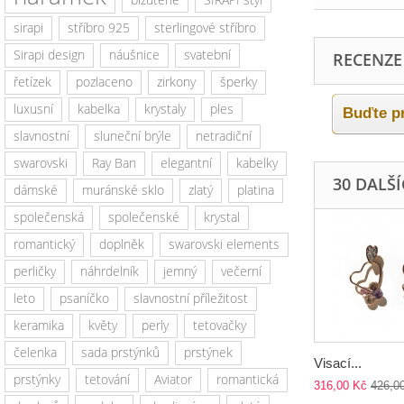
sirapi
stříbro 925
sterlingové stříbro
Sirapi design
náušnice
svatební
RECENZE
řetízek
pozlaceno
zirkony
šperky
luxusní
kabelka
krystaly
ples
Buďte pr
slavnostní
sluneční brýle
netradiční
swarovski
Ray Ban
elegantní
kabelky
30 DALŠ
dámské
muránské sklo
zlatý
platina
společenská
společenské
krystal
romantický
doplněk
swarovski elements
perličky
náhrdelník
jemný
večerní
leto
psaníčko
slavnostní příležitost
keramika
květy
perly
tetovačky
čelenka
sada prstýnků
prstýnek
Visací...
prstýnky
tetování
Aviator
romantická
316,00 Kč
426,0