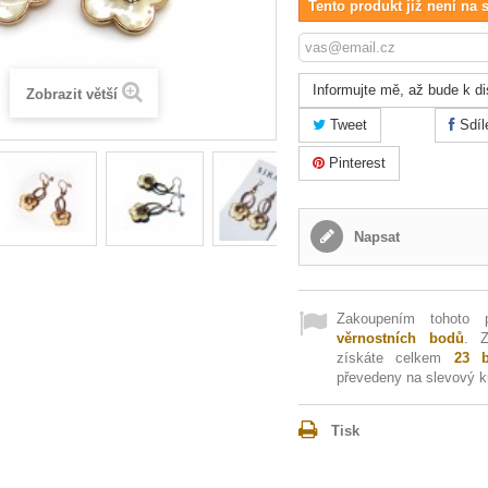
Tento produkt již není na 
Informujte mě, až bude k di
Zobrazit větší
Tweet
Sdíl
Pinterest
Napsat
Zakoupením tohoto 
věrnostních bodů
. 
získáte celkem
23
b
převedeny na slevový 
Tisk