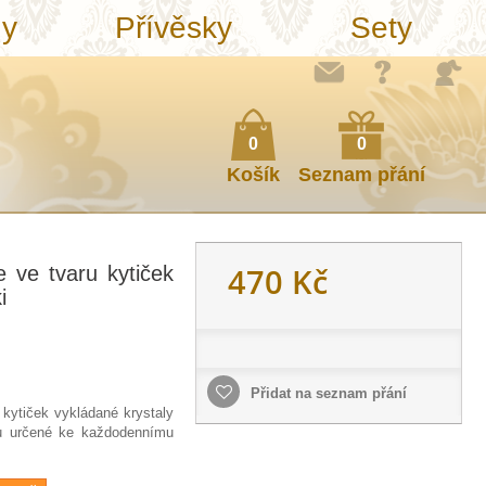
ny
Přívěsky
Sety
0
0
Košík
Seznam přání
470 Kč
 ve tvaru kytiček
i
Přidat na seznam přání
kytiček vykládané krystaly
 určené ke každodennímu