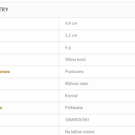
TRY
4,9 cm
1,2 cm
6 g
Slitina kovů
prava
Pozlaceno
Růžové zlato
Krystal
e
Průhledná
SWAROVSKI
Na běžné nošení