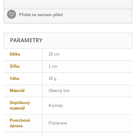
Přidat na seznam přání
PARAMETRY
Délka
20 cm
Šířka
1 cm
Váha
28 g
Materiál
Obecný kov
Doplňkový
Krystaly
materiál
Povrchová
Pozlaceno
úprava