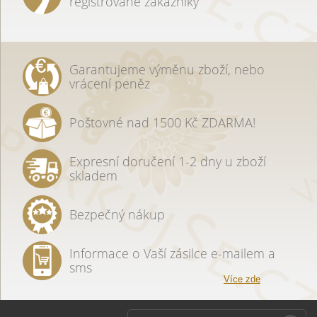
registrované zákazníky
Garantujeme výměnu zboží, nebo
vrácení peněz
Poštovné nad 1500 Kč ZDARMA!
Expresní doručení 1-2 dny u zboží
skladem
Bezpečný nákup
Informace o Vaší zásilce e-mailem a
sms
Více zde