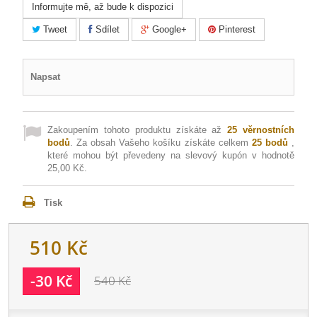
Informujte mě, až bude k dispozici
Tweet
Sdílet
Google+
Pinterest
Napsat
Zakoupením tohoto produktu získáte až
25
věrnostních
bodů
. Za obsah Vašeho košíku získáte celkem
25
bodů
,
které mohou být převedeny na slevový kupón v hodnotě
25,00 Kč
.
Tisk
510 Kč
-30 Kč
540 Kč