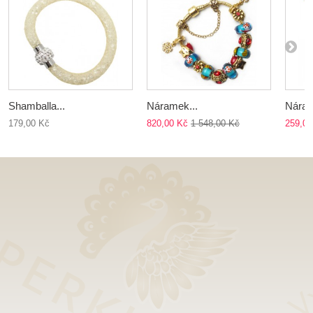
Shamballa...
Náramek...
Náram
179,00 Kč
820,00 Kč
1 548,00 Kč
259,00