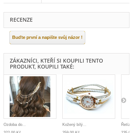
RECENZE
Buďte první a napište svůj názor !
ZÁKAZNÍCI, KTEŘÍ SI KOUPILI TENTO
PRODUKT, KOUPILI TAKÉ:
Ozdoba do...
Kožený bílý...
Řetízek
322,00 Kč
259,00 Kč
235,00