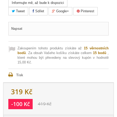
Informujte mě, až bude k dispozici
Tweet
Sdílet
Google+
Pinterest
Napsat
Zakoupením tohoto produktu získáte až
15
věrnostních
bodů
. Za obsah Vašeho košíku získáte celkem
15
bodů
,
které mohou být převedeny na slevový kupón v hodnotě
15,00 Kč
.
Tisk
319 Kč
-100 Kč
419 Kč