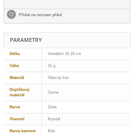
Přidat na seznam přání
PARAMETRY
Délka
Variabilní 15-18 cm
Váha
31 g
Materiál
Obecný kov
Doplňkový
Guma
materiál
Barva
Zlatá
Osazení
Krystal
Barva kamene
Bílá