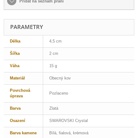
Přidat na seznam přání
PARAMETRY
Délka
4,5 cm
Šířka
2 cm
Váha
15 g
Materiál
Obecný kov
Povrchová
Pozlaceno
úprava
Barva
Zlatá
Osazení
SWAROVSKI Crystal
Barva kamene
Bílá, fialová, krémová