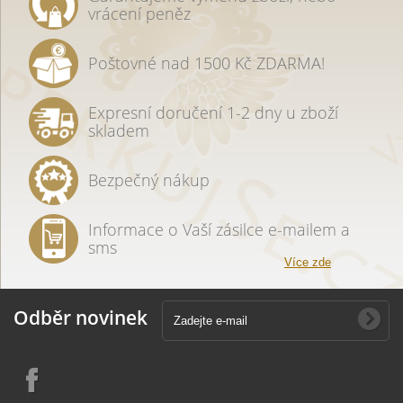
vrácení peněz
Poštovné nad 1500 Kč ZDARMA!
Expresní doručení 1-2 dny u zboží
skladem
Bezpečný nákup
Informace o Vaší zásilce e-mailem a
sms
Více zde
Odběr novinek