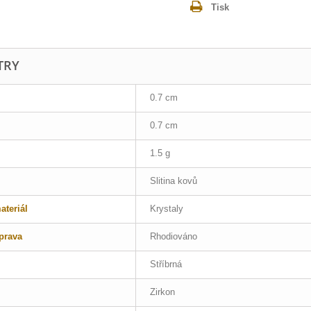
Tisk
TRY
0.7 cm
0.7 cm
1.5 g
Slitina kovů
teriál
Krystaly
prava
Rhodiováno
Stříbrná
Zirkon