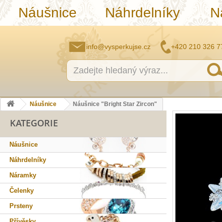
Náušnice
Náhrdelníky
N
info@vysperkujse.cz
+420 210 326 7
Náušnice
Náušnice "Bright Star Zircon"
KATEGORIE
Náušnice
Náhrdelníky
Náramky
Čelenky
Prsteny
Přívěsky