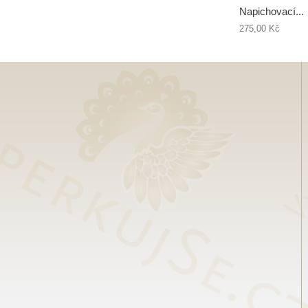
Napichovací...
275,00 Kč