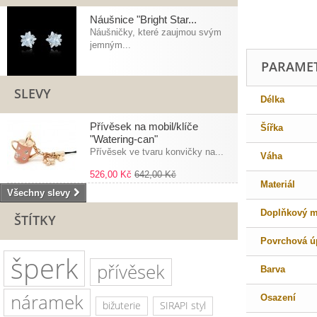
Náušnice "Bright Star...
Náušničky, které zaujmou svým
jemným...
PARAME
SLEVY
Délka
Přívěsek na mobil/klíče
Šířka
"Watering-can"
Přívěsek ve tvaru konvičky na...
Váha
526,00 Kč
642,00 Kč
Materiál
Všechny slevy
Doplňkový ma
ŠTÍTKY
Povrchová ú
šperk
přívěsek
Barva
náramek
Osazení
bižuterie
SIRAPI styl