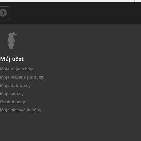
Můj účet
Moje objednávky
Moje vrácené produkty
Moje dobropisy
Moje adresy
Osobní údaje
Moje slevové kupóny