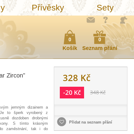
ny
Přívěsky
Sety
0
0
Košík
Seznam přání
328 Kč
ar Zircon"
-20 Kč
348 Kč
 svým jemným dizainem a
 Je to šperk vyrobený z
kusně dozdoben drobnými
Přidat na seznam přání
irkony. S tímto krásným
do zaměstnání, tak i do