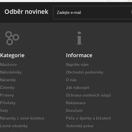
Odběr novinek
Kategorie
Informace
Náušnice
Napište nám
Náhrdelníky
Obchodní podmínky
Náramky
O nás
Čelenky
Jak nakoupit
Prsteny
Ochrana osobních údajů
Přívěsky
Reklamace
Sety
Doručení
Náramky z nové kolekce
Péče o šperky a bižuterii
Levné náramky
Autorská práva