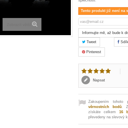
splečnosti.
Tento produkt již není na 
Zobrazit větší
Informujte mě, až bude k di
Tweet
Sdíl
Pinterest
Napsat
Zakoupením tohoto 
věrnostních bodů
. 
získáte celkem
16
b
převedeny na slevový 