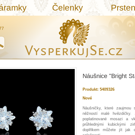
áramky
Čelenky
Prste
77
Náušnice "Bright St
Produkt:
5409326
Nové
Náušničky, které zaujmou
něžností malé hvězdičky.
poplatinované mosazi a v
průhlednými kubickými z
doplňkem můžete jít jak 