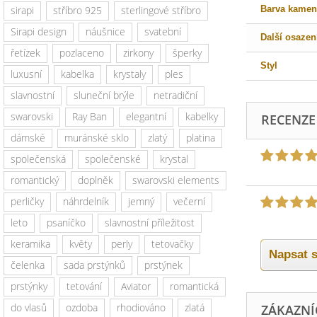
sirapi
stříbro 925
sterlingové stříbro
Barva kamen
Sirapi design
náušnice
svatební
Další osazen
řetízek
pozlaceno
zirkony
šperky
Styl
luxusní
kabelka
krystaly
ples
slavnostní
sluneční brýle
netradiční
swarovski
Ray Ban
elegantní
kabelky
RECENZE
dámské
muránské sklo
zlatý
platina
společenská
společenské
krystal
romantický
doplněk
swarovski elements
perličky
náhrdelník
jemný
večerní
leto
psaníčko
slavnostní příležitost
keramika
květy
perly
tetovačky
Napsat s
čelenka
sada prstýnků
prstýnek
prstýnky
tetování
Aviator
romantická
do vlasů
ozdoba
rhodiováno
zlatá
ZÁKAZNÍC