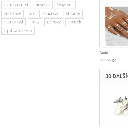
extravagantní
nevěsta
Wayfarer
zrcadlové
bílá
souprava
stříbrná
natura styl
lístky
dámský
opasek
třpytivá kabelka
Sada...
209,00 Kč
30 DALŠ