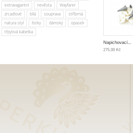
extravagantní
nevěsta
Wayfarer
zrcadlové
bílá
souprava
stříbrná
natura styl
lístky
dámský
opasek
třpytivá kabelka
Napichovací...
275,00 Kč