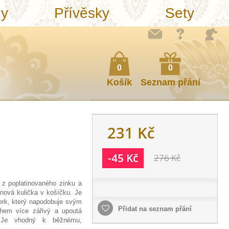
ny
Přívěsky
Sety
0
0
Košík
Seznam přání
231 Kč
-45 Kč
276 Kč
 z poplatinovaného zinku a
tinová kulička v košíčku. Je
erk, který napodobuje svým
Přidat na seznam přání
hem více zářivý a upoutá
 Je vhodný k běžnému,