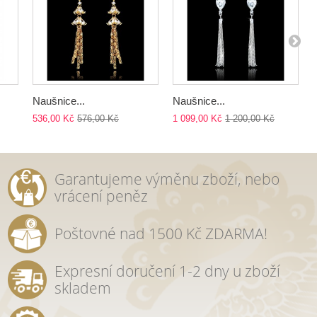
Naušnice...
Naušnice...
536,00 Kč
576,00 Kč
1 099,00 Kč
1 200,00 Kč
Garantujeme výměnu zboží, nebo
vrácení peněz
Poštovné nad 1500 Kč ZDARMA!
Expresní doručení 1-2 dny u zboží
skladem