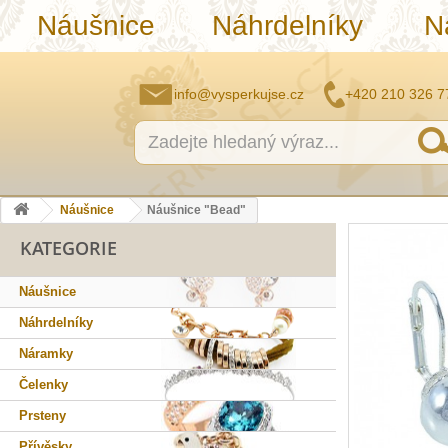
Náušnice
Náhrdelníky
N
info@vysperkujse.cz
+420 210 326 7
Náušnice
Náušnice "Bead"
KATEGORIE
Náušnice
Náhrdelníky
Náramky
Čelenky
Prsteny
Přívěsky