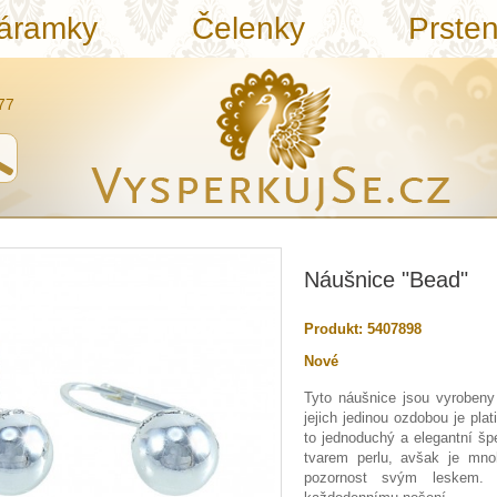
áramky
Čelenky
Prste
77
Náušnice "Bead"
Produkt:
5407898
Nové
Tyto náušnice jsou vyrobeny
jejich jedinou ozdobou je pla
to jednoduchý a elegantní šp
tvarem perlu, avšak je mno
pozornost svým leskem.