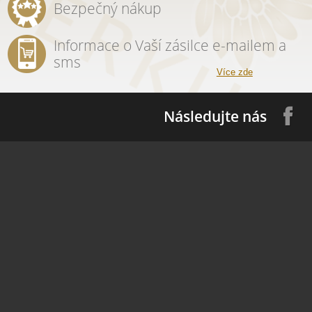
Bezpečný nákup
Informace o Vaší zásilce e-mailem a
sms
Více zde
Následujte nás