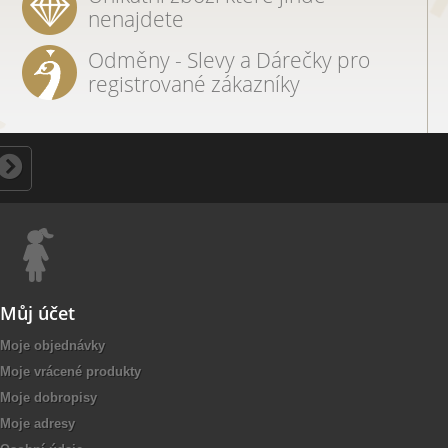
nenajdete
Odměny - Slevy a Dárečky pro
registrované zákazníky
Můj účet
Moje objednávky
Moje vrácené produkty
Moje dobropisy
Moje adresy