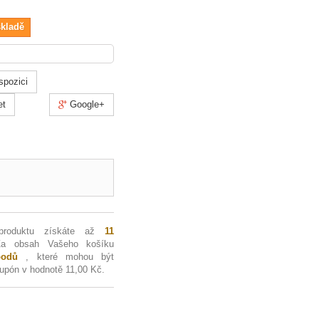
skladě
spozici
et
Google+
 produktu získáte až
11
Za obsah Vašeho košíku
odů
, které mohou být
kupón v hodnotě
11,00 Kč
.