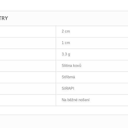
TRY
2 cm
1 cm
3.3 g
Slitina kovů
Stříbrná
SIRAPI
Na běžné nošení