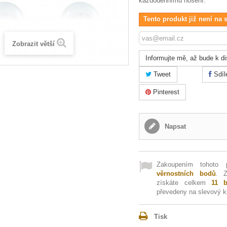
každodennímu nošení.
Tento produkt již není na 
Zobrazit větší
Informujte mě, až bude k di
Tweet
Sdíl
Pinterest
Napsat
Zakoupením tohoto
věrnostních bodů
. 
získáte celkem
11
b
převedeny na slevový 
Tisk