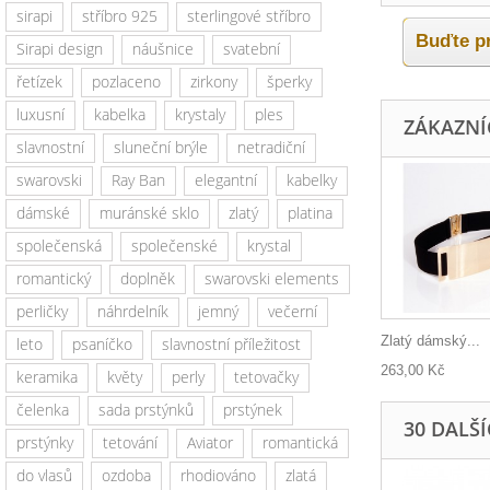
sirapi
stříbro 925
sterlingové stříbro
Buďte pr
Sirapi design
náušnice
svatební
řetízek
pozlaceno
zirkony
šperky
luxusní
kabelka
krystaly
ples
ZÁKAZNÍC
slavnostní
sluneční brýle
netradiční
swarovski
Ray Ban
elegantní
kabelky
dámské
muránské sklo
zlatý
platina
společenská
společenské
krystal
romantický
doplněk
swarovski elements
perličky
náhrdelník
jemný
večerní
Zlatý dámský...
leto
psaníčko
slavnostní příležitost
263,00 Kč
keramika
květy
perly
tetovačky
čelenka
sada prstýnků
prstýnek
30 DALŠ
prstýnky
tetování
Aviator
romantická
do vlasů
ozdoba
rhodiováno
zlatá