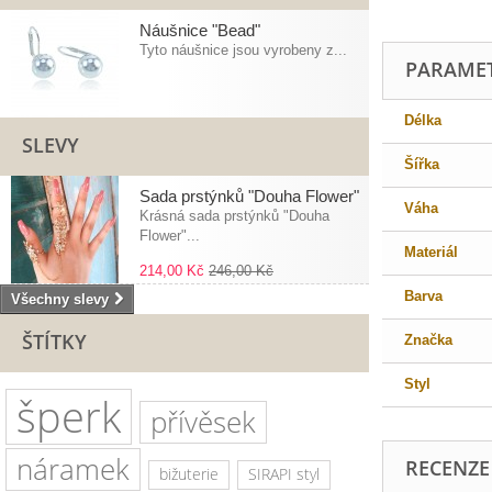
Náušnice "Bead"
Tyto náušnice jsou vyrobeny z...
PARAME
Délka
SLEVY
Šířka
Sada prstýnků "Douha Flower"
Váha
Krásná sada prstýnků "Douha
Flower"...
Materiál
214,00 Kč
246,00 Kč
Barva
Všechny slevy
ŠTÍTKY
Značka
Styl
šperk
přívěsek
náramek
RECENZE
bižuterie
SIRAPI styl