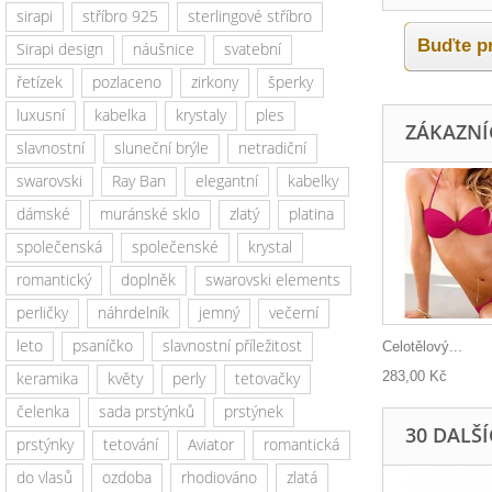
sirapi
stříbro 925
sterlingové stříbro
Buďte pr
Sirapi design
náušnice
svatební
řetízek
pozlaceno
zirkony
šperky
luxusní
kabelka
krystaly
ples
ZÁKAZNÍC
slavnostní
sluneční brýle
netradiční
swarovski
Ray Ban
elegantní
kabelky
dámské
muránské sklo
zlatý
platina
společenská
společenské
krystal
romantický
doplněk
swarovski elements
perličky
náhrdelník
jemný
večerní
leto
psaníčko
slavnostní příležitost
Celotělový...
283,00 Kč
keramika
květy
perly
tetovačky
čelenka
sada prstýnků
prstýnek
30 DALŠ
prstýnky
tetování
Aviator
romantická
do vlasů
ozdoba
rhodiováno
zlatá