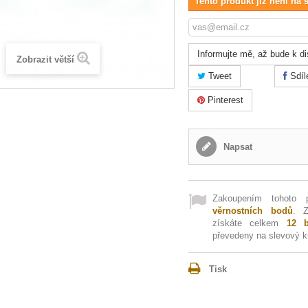
Tento produkt již není na 
Informujte mě, až bude k di
Zobrazit větší
Tweet
Sdíl
Pinterest
Napsat
Zakoupením tohoto 
věrnostních bodů
. 
získáte celkem
12
b
převedeny na slevový 
Tisk