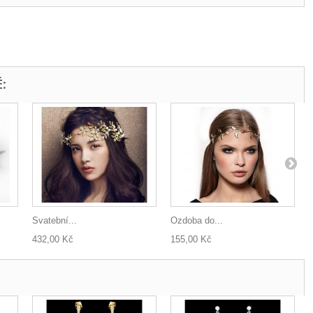
:
Svatební...
Ozdoba do...
Z
432,00 Kč
155,00 Kč