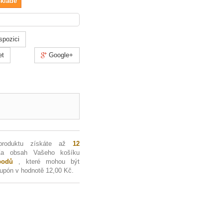
skladě
spozici
et
Google+
produktu získáte až
12
Za obsah Vašeho košíku
odů
, které mohou být
kupón v hodnotě
12,00 Kč
.