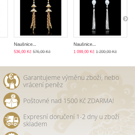
Naušnice...
Naušnice...
536,00 Kč
576,00 Kč
1 099,00 Kč
1 200,00 Kč
Garantujeme výměnu zboží, nebo
vrácení peněz
Poštovné nad 1500 Kč ZDARMA!
Expresní doručení 1-2 dny u zboží
skladem