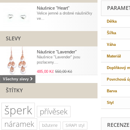
PARAME
Náušnice "Heart"
Velice jemné a drobné náušničky
ve...
Délka
Šířka
SLEVY
Váha
Náušnice "Lavender"
Materiál
Náušnice "Lavender" jsou
pozlaceny....
Doplňkový ma
485,00 Kč
550,00 Kč
Všechny slevy
Povrchová ú
ŠTÍTKY
Barva
Styl
šperk
přívěsek
náramek
RECENZE
bižuterie
SIRAPI styl