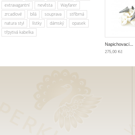
extravagantní
nevěsta
Wayfarer
zrcadlové
bílá
souprava
stříbrná
natura styl
lístky
dámský
opasek
třpytivá kabelka
Napichovací...
275,00 Kč