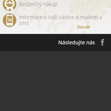
Bezpečný nákup
Informace o Vaší zásilce e-mailem a
sms
Více zde
Následujte nás