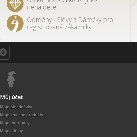
nenajdete
Odměny - Slevy a Dárečky pro
registrované zákazníky
Můj účet
Moje objednávky
Moje vrácené produkty
Moje dobropisy
Moje adresy