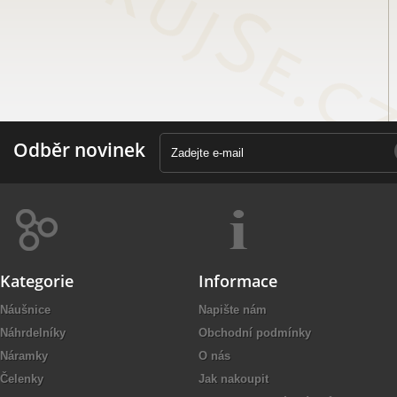
Odběr novinek
Kategorie
Informace
Náušnice
Napište nám
Náhrdelníky
Obchodní podmínky
Náramky
O nás
Čelenky
Jak nakoupit