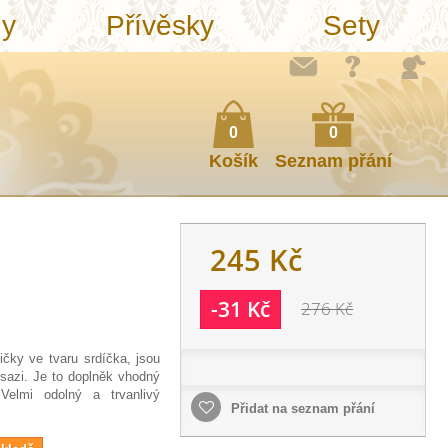
ny
Přívěsky
Sety
0
0
Košík
Seznam přání
245 Kč
-31 Kč
276 Kč
čky ve tvaru srdíčka, jsou
sazi. Je to doplněk vhodný
.
Velmi odolný
a
trvanlivý
Přidat na seznam přání