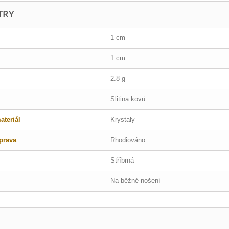
TRY
1 cm
1 cm
2.8 g
Slitina kovů
teriál
Krystaly
prava
Rhodiováno
Stříbrná
Na běžné nošení