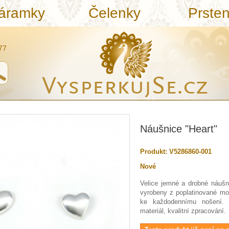
áramky
Čelenky
Prste
77
Náušnice "Heart"
Produkt:
V5286860-001
Nové
Velice jemné a drobné náušni
vyrobeny z poplatinované mo
ke každodennímu nošení
materiál
, kvalitní zpracování.