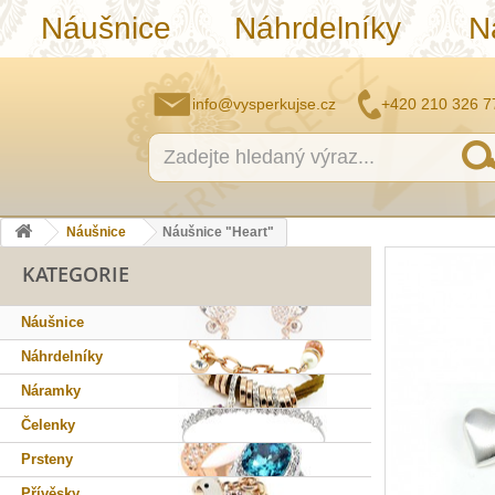
Náušnice
Náhrdelníky
N
info@vysperkujse.cz
+420 210 326 7
Náušnice
Náušnice "Heart"
KATEGORIE
Náušnice
Náhrdelníky
Náramky
Čelenky
Prsteny
Přívěsky