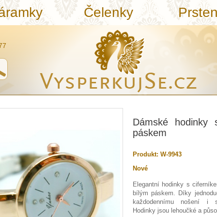
áramky
Čelenky
Prste
77
Dámské hodinky 
páskem
Produkt:
W-9943
Nové
Elegantní hodinky s ciferník
bílým páskem. Díky jednodu
každodennímu nošení i sl
Hodinky jsou lehoučké a půso