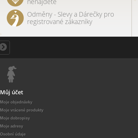
nenajdete
Odměny - Slevy a Dárečky pro
registrované zákazníky
Můj účet
Moje objednávky
Moje vrácené produkty
Moje dobropisy
Moje adresy
Osobní údaje