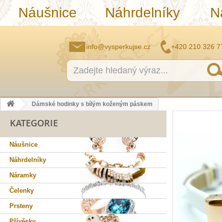
Náušnice
Náhrdelníky
N
info@vysperkujse.cz
+420 210 326 7
Dámské hodinky s bílým koženým páskem
KATEGORIE
Náušnice
Náhrdelníky
Náramky
Čelenky
Prsteny
Přívěsky