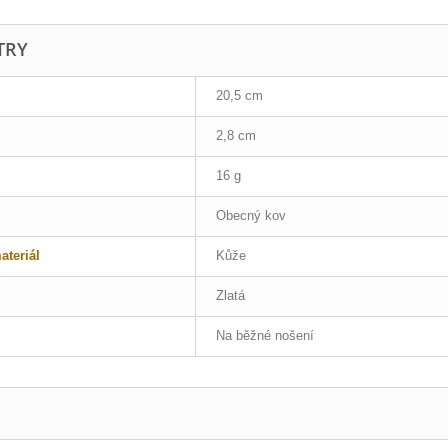
TRY
20,5 cm
2,8 cm
16 g
Obecný kov
teriál
Kůže
Zlatá
Na běžné nošení