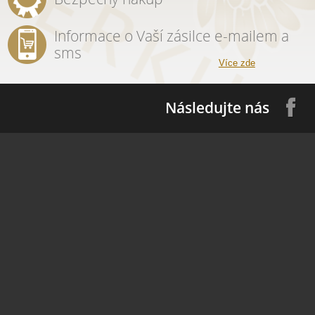
Informace o Vaší zásilce e-mailem a
sms
Více zde
Následujte nás