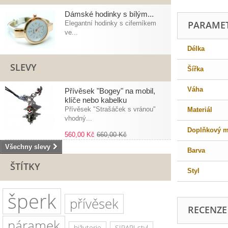
Dámské hodinky s bílým...
PARAME
Elegantní hodinky s ciferníkem
ve...
Délka
SLEVY
Šířka
Váha
Přívěsek "Bogey" na mobil,
klíče nebo kabelku
Přívěsek "Strašáček s vránou"
Materiál
vhodný...
Doplňkový ma
560,00 Kč
660,00 Kč
Všechny slevy
Barva
ŠTÍTKY
Styl
šperk
přívěsek
RECENZE
náramek
bižuterie
SIRAPI styl