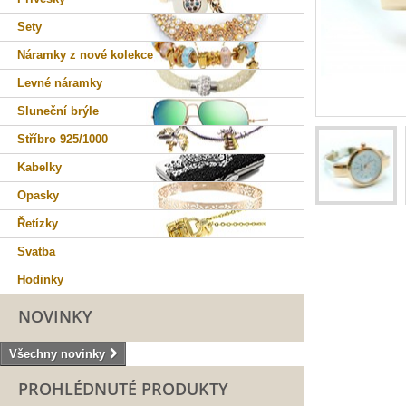
Sety
Náramky z nové kolekce
Levné náramky
Sluneční brýle
Stříbro 925/1000
Kabelky
Opasky
Řetízky
Svatba
Hodinky
NOVINKY
Všechny novinky
PROHLÉDNUTÉ PRODUKTY