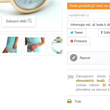
Tento produkt již není na 
Zobrazit větší
Informujte mě, až bude k di
Tweet
Sdíl
Pinterest
Napsat
Zakoupením tohoto 
věrnostních bodů
. 
získáte celkem
12
b
převedeny na slevový 
Tisk