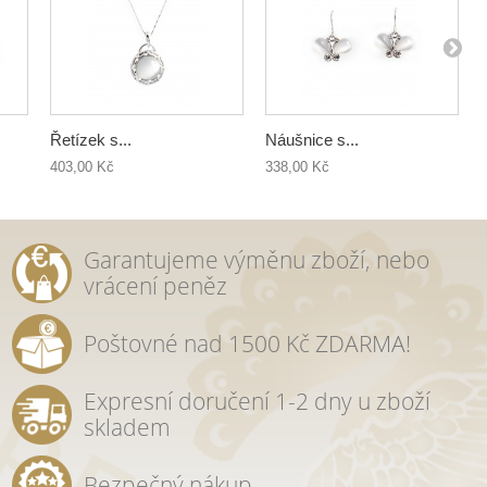
Řetízek s...
Náušnice s...
403,00 Kč
338,00 Kč
Garantujeme výměnu zboží, nebo
vrácení peněz
Poštovné nad 1500 Kč ZDARMA!
Expresní doručení 1-2 dny u zboží
skladem
Bezpečný nákup