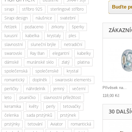
Buďte pr
sirapi
stříbro 925
sterlingové stříbro
Sirapi design
náušnice
svatební
řetízek
pozlaceno
zirkony
šperky
ZÁKAZNÍC
luxusní
kabelka
krystaly
ples
slavnostní
sluneční brýle
netradiční
swarovski
Ray Ban
elegantní
kabelky
dámské
muránské sklo
zlatý
platina
společenská
společenské
krystal
romantický
doplněk
swarovski elements
Přívěsek na...
perličky
náhrdelník
jemný
večerní
118,00 Kč
leto
psaníčko
slavnostní příležitost
keramika
květy
perly
tetovačky
30 DALŠ
čelenka
sada prstýnků
prstýnek
prstýnky
tetování
Aviator
romantická