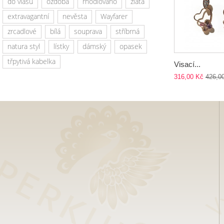
do vlasů
ozdoba
rhodiováno
zlatá
extravagantní
nevěsta
Wayfarer
zrcadlové
bílá
souprava
stříbrná
natura styl
lístky
dámský
opasek
třpytivá kabelka
Visací...
316,00 Kč
426,0