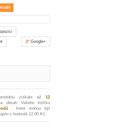
skladě
spozici
et
Google+
produktu získáte až
12
Za obsah Vašeho košíku
odů
, které mohou být
kupón v hodnotě
12,00 Kč
.