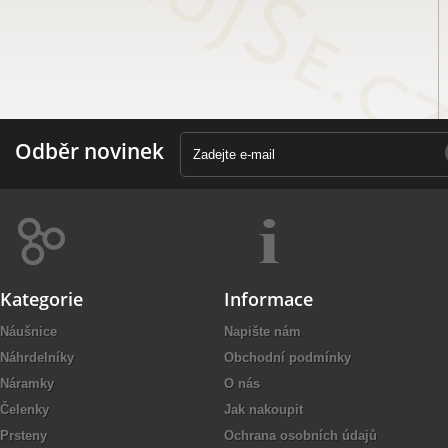
Odběr novinek
Kategorie
Informace
Náušnice
Napište nám
Náhrdelníky
Obchodní podmínky
Náramky
O nás
Čelenky
Jak nakoupit
Prsteny
Ochrana osobních údajů