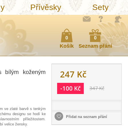
ny
Přívěsky
Sety
0
0
Košík
Seznam přání
247 Kč
s bílým koženým
-100 Kč
347 Kč
em ve zlaté barvě s tenkým
chému designu se hodí ke
Přidat na seznam přání
avnostním příležitostem.
bí velice žensky.