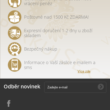
vrácení peněz
Poštovné nad 1500 Kč ZDARMA!
Expresní doručení 1-2 dny u zboží
skladem
Bezpečný nákup
Informace o Vaší zásilce e-mailem a
sms
Více zde
Odběr novinek