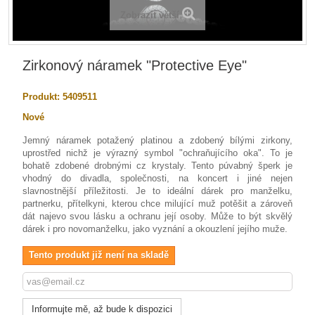
Zobrazit větší
Zirkonový náramek "Protective Eye"
Produkt:
5409511
Nové
Jemný náramek potažený platinou a zdobený bílými zirkony,
uprostřed nichž je výrazný symbol "ochraňujícího oka". To je
bohatě zdobené drobnými cz krystaly. Tento púvabný šperk je
vhodný do divadla, společnosti, na koncert i jiné nejen
slavnostnější příležitosti. Je to ideální dárek pro manželku,
partnerku, přítelkyni, kterou chce milující muž potěšit a zároveň
dát najevo svou lásku a ochranu její osoby. Může to být skvělý
dárek i pro novomanželku, jako vyznání a okouzlení jejího muže.
Tento produkt již není na skladě
Informujte mě, až bude k dispozici