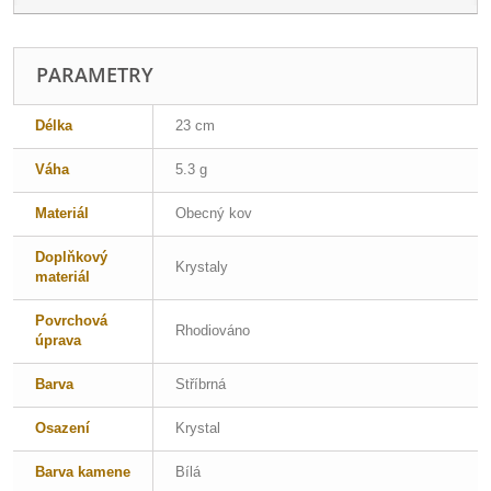
PARAMETRY
Délka
23 cm
Váha
5.3 g
Materiál
Obecný kov
Doplňkový
Krystaly
materiál
Povrchová
Rhodiováno
úprava
Barva
Stříbrná
Osazení
Krystal
Barva kamene
Bílá