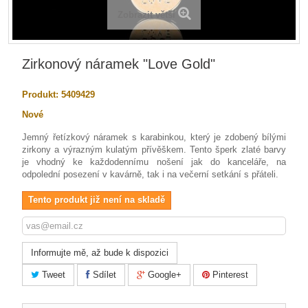
Zobrazit větší
Zirkonový náramek "Love Gold"
Produkt:
5409429
Nové
Jemný řetízkový náramek s karabinkou, který je zdobený bílými
zirkony a výrazným kulatým přívěškem. Tento šperk zlaté barvy
je vhodný ke každodennímu nošení jak do kanceláře, na
odpolední posezení v kavárně, tak i na večerní setkání s přáteli.
Tento produkt již není na skladě
Informujte mě, až bude k dispozici
Tweet
Sdílet
Google+
Pinterest