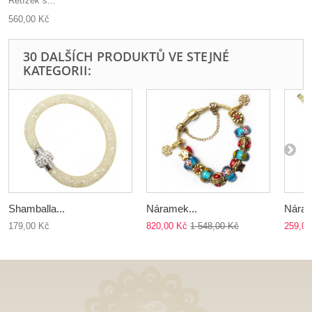
Řetízek s...
560,00 Kč
30 DALŠÍCH PRODUKTŮ VE STEJNÉ
KATEGORII:
Shamballa...
Náramek...
Náram
179,00 Kč
820,00 Kč
1 548,00 Kč
259,00