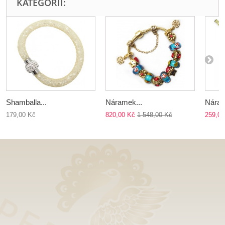
KATEGORII:
Shamballa...
Náramek...
Náram
179,00 Kč
820,00 Kč
1 548,00 Kč
259,00