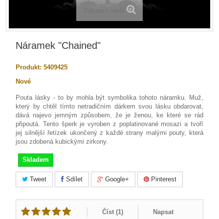
Zobrazit větší
Náramek "Chained"
Produkt:
5409425
Nové
Pouta lásky - to by mohla být symbolika tohoto náramku. Muž,
který by chtěl tímto netradičním dárkem svou lásku obdarovat,
dává najevo jemným způsobem, že je ženou, ke které se rád
připoutá. Tento šperk je vyroben z poplatinované mosazi a tvoří
jej silnější řetízek ukončený z každé strany malými pouty, která
jsou zdobená kubickými zirkony.
Skladem
Tweet
Sdílet
Google+
Pinterest
Číst (
1
)
Napsat