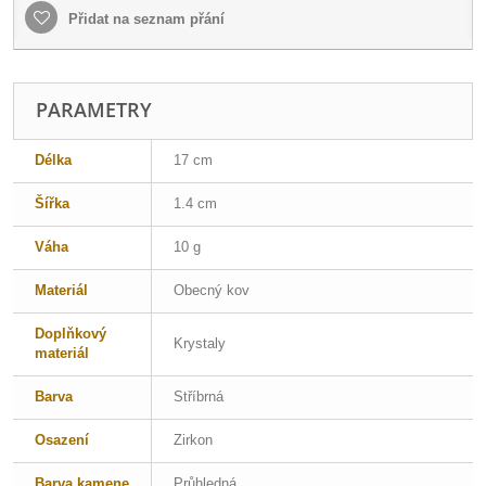
Přidat na seznam přání
PARAMETRY
Délka
17 cm
Šířka
1.4 cm
Váha
10 g
Materiál
Obecný kov
Doplňkový
Krystaly
materiál
Barva
Stříbrná
Osazení
Zirkon
Barva kamene
Průhledná