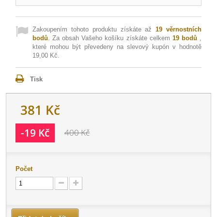
Zakoupením tohoto produktu získáte až
19
věrnostních
bodů
. Za obsah Vašeho košíku získáte celkem
19
bodů
,
které mohou být převedeny na slevový kupón v hodnotě
19,00 Kč
.
Tisk
381 Kč
-19 Kč
400 Kč
Počet