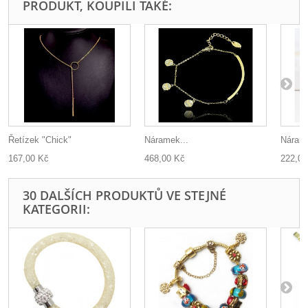
PRODUKT, KOUPILI TAKÉ:
Řetízek "Chick"
Náramek...
Nárame
167,00 Kč
468,00 Kč
222,00
30 DALŠÍCH PRODUKTŮ VE STEJNÉ
KATEGORII: