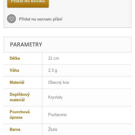
Přidat do košíku
Přidat na seznam přání
PARAMETRY
Délka
21 cm
Váha
2.3 g
Materiál
Obecný kov
Doplňkový
Krystaly
materiál
Povrchová
Pozlaceno
úprava
Barva
Žlutá