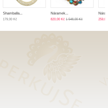
Shamballa...
Náramek...
Náram
179,00 Kč
820,00 Kč
1 548,00 Kč
259,00