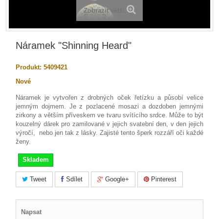
Zobrazit větší
Náramek "Shinning Heard"
Produkt:
5409421
Nové
Náramek je vytvořen z drobných oček řetízku a působí velice
jemným dojmem. Je z pozlacené mosazi a dozdoben jemnými
zirkony a větším příveskem ve tvaru svítícího srdce. Může to být
kouzelný dárek pro zamilované v jejich svatební den, v den jejich
výročí, nebo jen tak z lásky. Zajisté tento šperk rozzáří oči každé
ženy.
Skladem
Tweet
Sdílet
Google+
Pinterest
Napsat