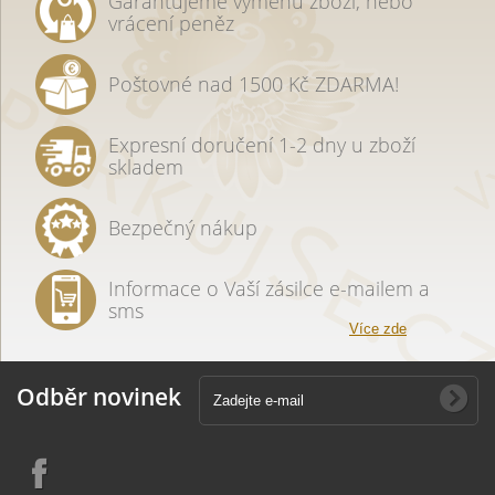
Garantujeme výměnu zboží, nebo
vrácení peněz
Poštovné nad 1500 Kč ZDARMA!
Expresní doručení 1-2 dny u zboží
skladem
Bezpečný nákup
Informace o Vaší zásilce e-mailem a
sms
Více zde
Odběr novinek