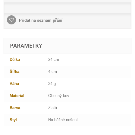
Přidat na seznam přání
PARAMETRY
Délka
24 cm
Šířka
4 cm
Váha
34 g
Materiál
Obecný kov
Barva
Zlatá
Styl
Na běžné nošení