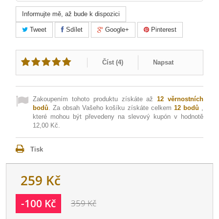
Informujte mě, až bude k dispozici
Tweet
Sdílet
Google+
Pinterest
Číst (
4
)
Napsat
Zakoupením tohoto produktu získáte až
12
věrnostních
bodů
. Za obsah Vašeho košíku získáte celkem
12
bodů
,
které mohou být převedeny na slevový kupón v hodnotě
12,00 Kč
.
Tisk
259 Kč
-100 Kč
359 Kč