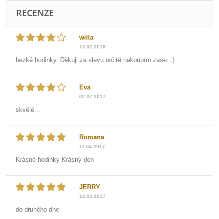
RECENZE
willa
13.02.2018
hezké hodinky. Děkuji za slevu určitě nakoupím zase. :)
Eva
02.07.2017
skvělé...
Romana
11.04.2017
Krásné hodinky Krásný den
JERRY
13.03.2017
do druhého dne