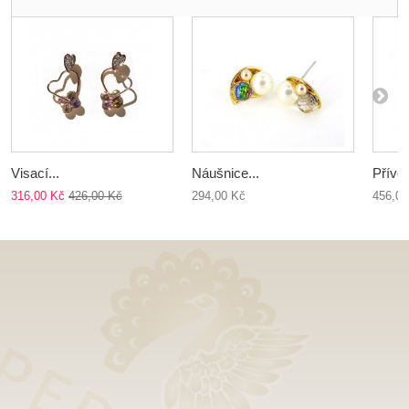
Visací...
Náušnice...
Přívěs
316,00 Kč
426,00 Kč
294,00 Kč
456,00