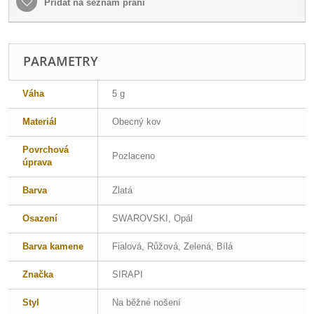
Přidat na seznam přání
PARAMETRY
Váha
5 g
Materiál
Obecný kov
Povrchová
Pozlaceno
úprava
Barva
Zlatá
Osazení
SWAROVSKI, Opál
Barva kamene
Fialová, Růžová, Zelená, Bílá
Značka
SIRAPI
Styl
Na běžné nošení