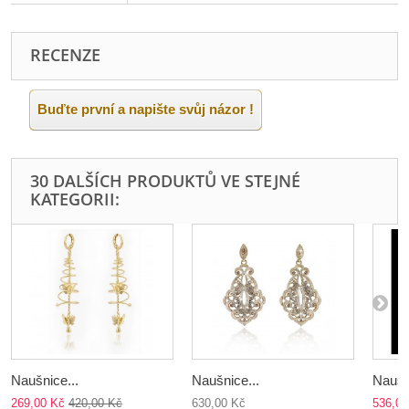
RECENZE
Buďte první a napište svůj názor !
30 DALŠÍCH PRODUKTŮ VE STEJNÉ
KATEGORII:
Naušnice...
Naušnice...
Naušn
269,00 Kč
420,00 Kč
630,00 Kč
536,00