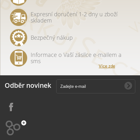
Expresní doručení 1-2 dny u zboží
skladem
Bezpečný nákup
Informace o Vaší zásilce e-mailem a
sms
Více zde
Odběr novinek