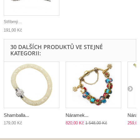
Stříbrný...
191,00 Kč
30 DALŠÍCH PRODUKTŮ VE STEJNÉ
KATEGORII:
Shamballa...
Náramek...
Náram
179,00 Kč
820,00 Kč
1 548,00 Kč
259,00