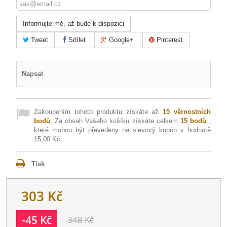
Informujte mě, až bude k dispozici
Tweet
Sdílet
Google+
Pinterest
Napsat
Zakoupením tohoto produktu získáte až
15
věrnostních
bodů
. Za obsah Vašeho košíku získáte celkem
15
bodů
,
které mohou být převedeny na slevový kupón v hodnotě
15,00 Kč
.
Tisk
303 Kč
-45 Kč
348 Kč