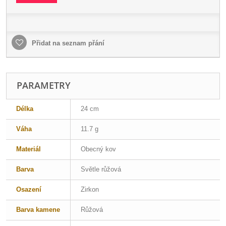
Přidat na seznam přání
PARAMETRY
Délka
24 cm
Váha
11.7 g
Materiál
Obecný kov
Barva
Světle růžová
Osazení
Zirkon
Barva kamene
Růžová