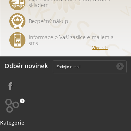
skladem
Bezpečný nákup
Informace o Vaší zásilce e-mailem a
sms
Více zde
Odběr novinek
Kategorie