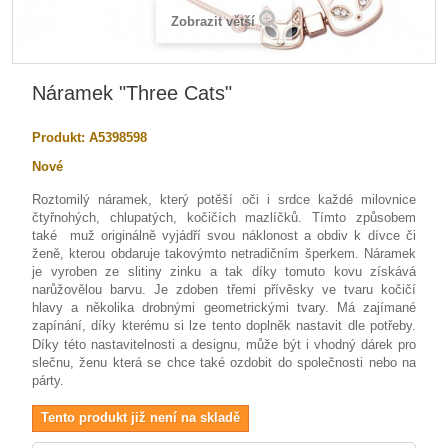
Zobrazit větší
Náramek "Three Cats"
Produkt:
A5398598
Nové
Roztomilý náramek, který potěší oči i srdce každé milovnice
čtyřnohých, chlupatých, kočičích mazlíčků. Tímto způsobem
také muž originálně vyjádří svou náklonost a obdiv k dívce či
ženě, kterou obdaruje takovýmto netradičním šperkem. Náramek
je vyroben ze slitiny zinku a tak díky tomuto kovu získává
narůžovělou barvu. Je zdoben třemi přívěsky ve tvaru kočičí
hlavy a několika drobnými geometrickými tvary. Má zajímané
zapínání, díky kterému si lze tento doplněk nastavit dle potřeby.
Díky této nastavitelnosti a designu
, může být i vhodný dárek pro
slečnu, ženu která se chce také ozdobit do společnosti nebo na
párty.
Tento produkt již není na skladě