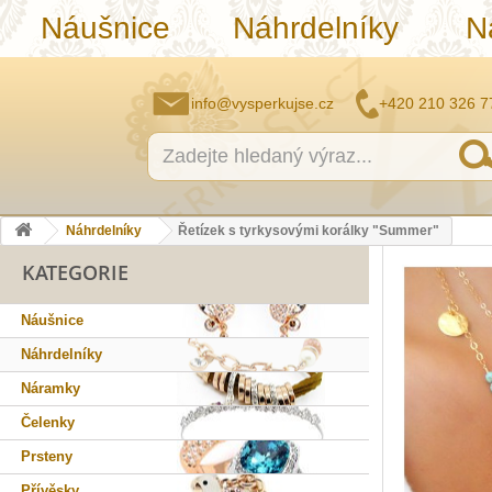
Náušnice
Náhrdelníky
N
info@vysperkujse.cz
+420 210 326 7
Náhrdelníky
Řetízek s tyrkysovými korálky "Summer"
KATEGORIE
Náušnice
Náhrdelníky
Náramky
Čelenky
Prsteny
Přívěsky