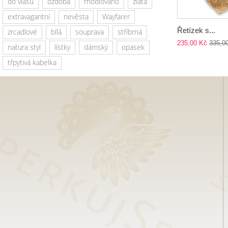
do vlasů
ozdoba
rhodiováno
zlatá
extravagantní
nevěsta
Wayfarer
Řetízek s...
zrcadlové
bílá
souprava
stříbrná
235,00 Kč
335,0
natura styl
lístky
dámský
opasek
třpytivá kabelka