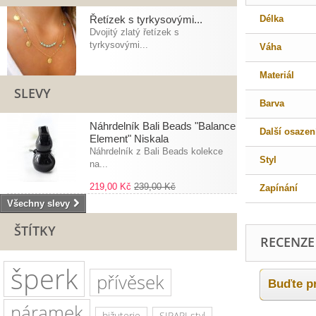
Řetízek s tyrkysovými...
Délka
Dvojitý zlatý řetízek s
tyrkysovými...
Váha
Materiál
SLEVY
Barva
Náhrdelník Bali Beads "Balance
Další osazen
Element" Niskala
Náhrdelník z Bali Beads kolekce
Styl
na...
219,00 Kč
239,00 Kč
Zapínání
Všechny slevy
ŠTÍTKY
RECENZE
šperk
přívěsek
Buďte pr
náramek
bižuterie
SIRAPI styl