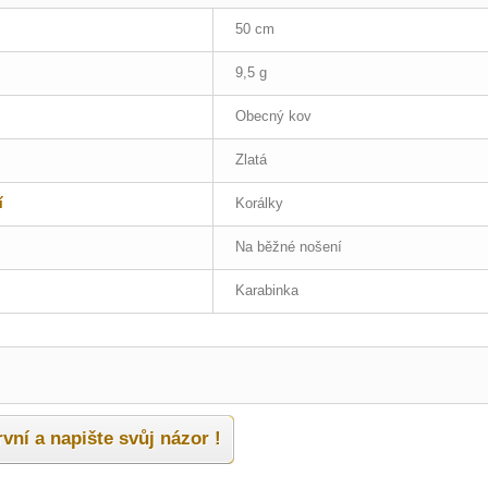
50 cm
9,5 g
Obecný kov
Zlatá
í
Korálky
Na běžné nošení
Karabinka
vní a napište svůj názor !