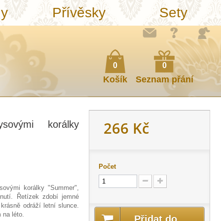
ny
Přívěsky
Sety
0
0
Košík
Seznam přání
266 Kč
sovými korálky
Počet
kysovými korálky "Summer",
nutí. Řetízek zdobí jemné
 krásně odráží letní slunce.
na léto.
Přidat do