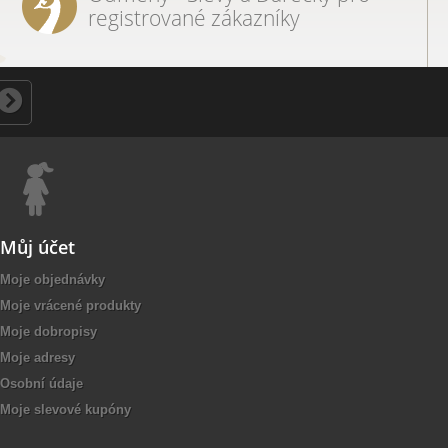
registrované zákazníky
Můj účet
Moje objednávky
Moje vrácené produkty
Moje dobropisy
Moje adresy
Osobní údaje
Moje slevové kupóny