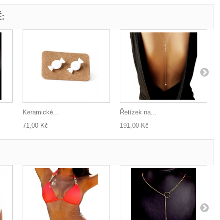
:
Keramické...
Řetízek na...
N
71,00 Kč
191,00 Kč