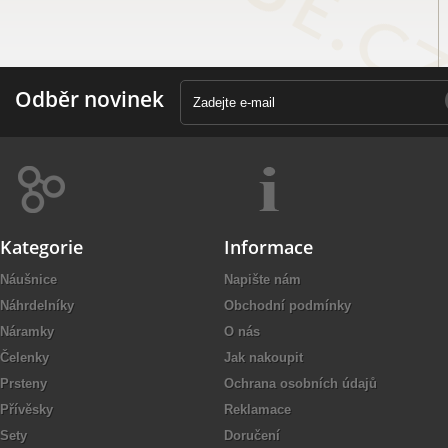
Odběr novinek
Kategorie
Informace
Náušnice
Napište nám
Náhrdelníky
Obchodní podmínky
Náramky
O nás
Čelenky
Jak nakoupit
Prsteny
Ochrana osobních údajů
Přívěsky
Reklamace
Sety
Doručení