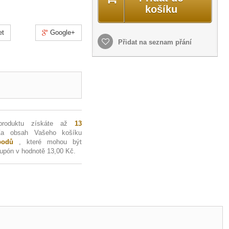
košíku
et
Google+
Přidat na seznam přání
produktu získáte až
13
Za obsah Vašeho košíku
odů
, které mohou být
kupón v hodnotě
13,00 Kč
.