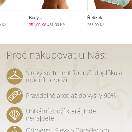
Body...
Řetízek...
0 Kč
351,00 Kč
431,00 Kč
263,00 Kč
Proč nakupovat u Nás:
Široký sortiment šperků, doplňků a
módního zboží
Pravidelné akce až do výšky 90%
Unikátní zboží které jinde
nenajdete
Odměny - Slevy a Dárečky pro