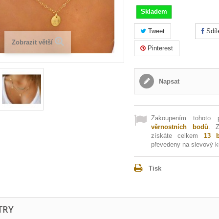
Skladem
Tweet
Sdíl
Zobrazit větší
Pinterest
Napsat
Zakoupením tohoto 
věrnostních bodů
. 
získáte celkem
13
b
převedeny na slevový 
Tisk
TRY