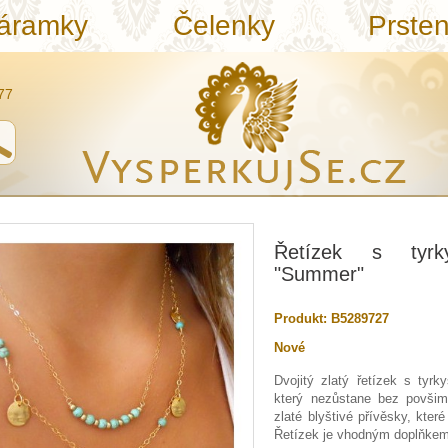
áramky
Čelenky
Prste
77
Řetízek s tyrky
"Summer"
Produkt:
B5289727
Nové
Dvojitý zlatý řetízek s tyr
který nezůstane bez povšim
zlaté blyštivé přívěsky, které
Řetízek je vhodným doplňkem 