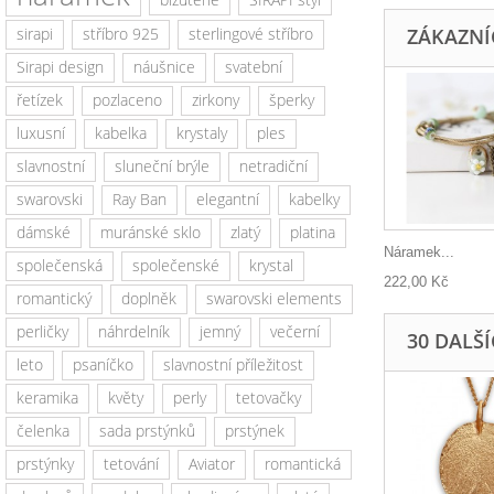
sirapi
stříbro 925
sterlingové stříbro
ZÁKAZNÍC
Sirapi design
náušnice
svatební
řetízek
pozlaceno
zirkony
šperky
luxusní
kabelka
krystaly
ples
slavnostní
sluneční brýle
netradiční
swarovski
Ray Ban
elegantní
kabelky
dámské
muránské sklo
zlatý
platina
Náramek...
společenská
společenské
krystal
222,00 Kč
romantický
doplněk
swarovski elements
perličky
náhrdelník
jemný
večerní
30 DALŠ
leto
psaníčko
slavnostní příležitost
keramika
květy
perly
tetovačky
čelenka
sada prstýnků
prstýnek
prstýnky
tetování
Aviator
romantická