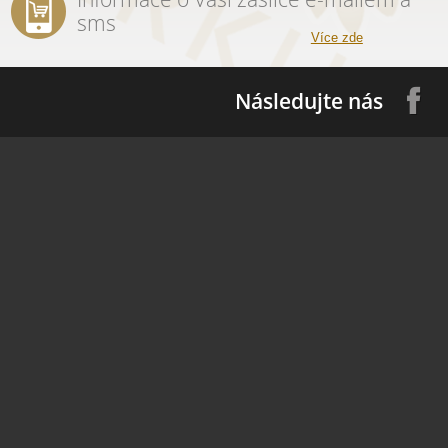
sms
Více zde
Následujte nás