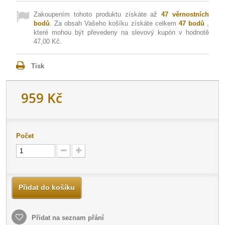
Zakoupením tohoto produktu získáte až
47
věrnostních
bodů
. Za obsah Vašeho košíku získáte celkem
47
bodů
,
které mohou být převedeny na slevový kupón v hodnotě
47,00 Kč
.
Tisk
959 Kč
Počet
Přidat do košíku
Přidat na seznam přání