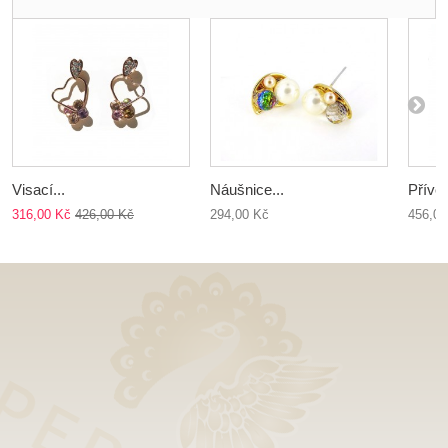
Visací...
Náušnice...
Přívěs
316,00 Kč
426,00 Kč
294,00 Kč
456,00