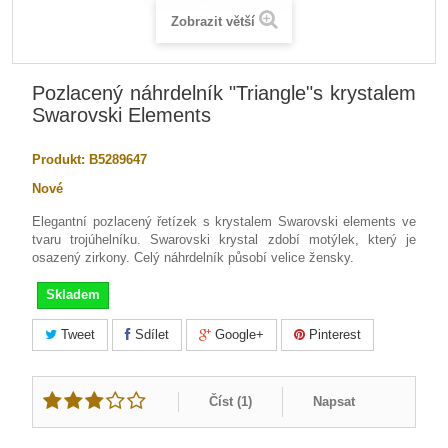
Zobrazit větší
Pozlacený náhrdelník "Triangle"s krystalem
Swarovski Elements
Produkt:
B5289647
Nové
Elegantní pozlacený řetízek s krystalem Swarovski elements ve
tvaru trojúhelníku. Swarovski krystal zdobí motýlek, který je
osazený zirkony. Celý náhrdelník působí velice žensky.
Skladem
Tweet
Sdílet
Google+
Pinterest
Číst (
1
)
Napsat