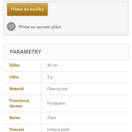
Přidat do košíku
Přidat na seznam přání
PARAMETRY
Délka
45 cm
Váha
4 g
Materiál
Obecný kov
Povrchová
Pozlaceno
úprava
Barva
Zlatá
Osazení
Imitace perel