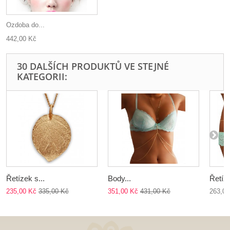
Ozdoba do...
442,00 Kč
30 DALŠÍCH PRODUKTŮ VE STEJNÉ
KATEGORII:
Řetízek s...
Body...
Řetíze
235,00 Kč
335,00 Kč
351,00 Kč
431,00 Kč
263,00