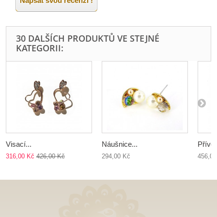
Napsat svou recenzi !
30 DALŠÍCH PRODUKTŮ VE STEJNÉ
KATEGORII:
Visací...
Náušnice...
Přívěs
316,00 Kč
426,00 Kč
294,00 Kč
456,00