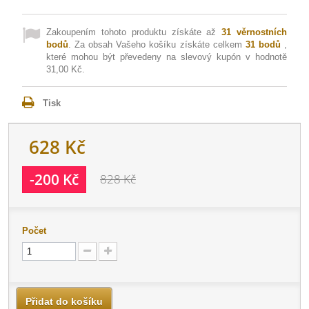
Zakoupením tohoto produktu získáte až
31
věrnostních
bodů
. Za obsah Vašeho košíku získáte celkem
31
bodů
,
které mohou být převedeny na slevový kupón v hodnotě
31,00 Kč
.
Tisk
628 Kč
-200 Kč
828 Kč
Počet
Přidat do košíku