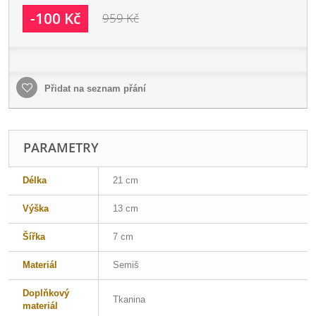
-100 Kč
959 Kč
Přidat na seznam přání
PARAMETRY
Délka
21 cm
Výška
13 cm
Šířka
7 cm
Materiál
Semiš
Doplňkový
Tkanina
materiál