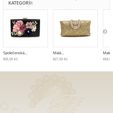
KATEGORII:
Společenská...
Malá...
Malé..
935,00 Kč
827,00 Kč
659,00