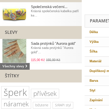
Společenská večerní...
Krásná společenská kabelka patří
ke...
PARAME
SLEVY
Délka
Výška
Sada prstýnků "Aurora gold"
Krásná sada prstýnků "Aurora
Šířka
gold"...
115,00 Kč
155,00 Kč
Materiál
Všechny slevy
Doplňkový ma
ŠTÍTKY
Barva
šperk
Styl
přívěsek
Zapínání
náramek
bižuterie
SIRAPI styl