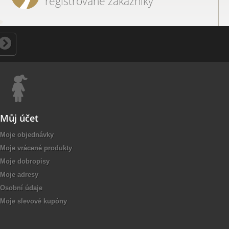
registrované zákazníky
Můj účet
Moje objednávky
Moje vrácené produkty
Moje dobropisy
Moje adresy
Osobní údaje
Moje slevové kupóny