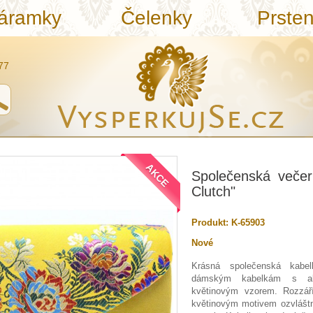
áramky
Čelenky
Prste
77
AKCE
Společenská večern
Clutch"
Produkt:
K-65903
Nové
Krásná společenská kabe
dámským kabelkám s ak
květinovým vzorem. Rozzář
květinovým motivem ozvláštn