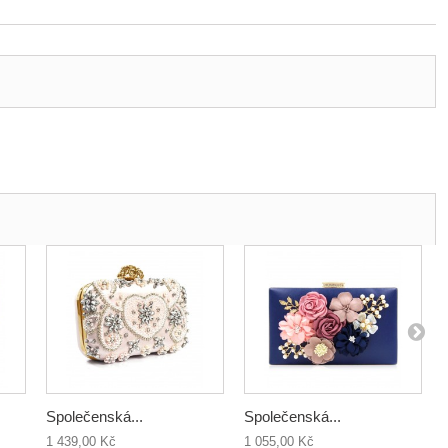
Společenská...
Společenská...
1 439,00 Kč
1 055,00 Kč