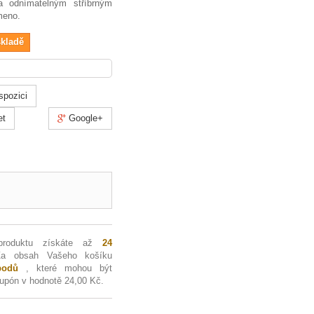
a odnímatelným stříbrným
meno.
skladě
spozici
et
Google+
produktu získáte až
24
Za obsah Vašeho košíku
odů
, které mohou být
kupón v hodnotě
24,00 Kč
.