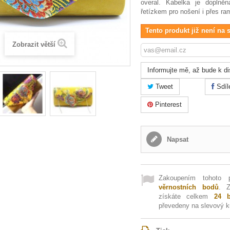
overal. Kabelka je doplněn
řetízkem pro nošení i přes ra
Tento produkt již není na 
Zobrazit větší
Informujte mě, až bude k di
Tweet
Sdíl
Pinterest
Napsat
Zakoupením tohoto 
věrnostních bodů
. 
získáte celkem
24
b
převedeny na slevový 