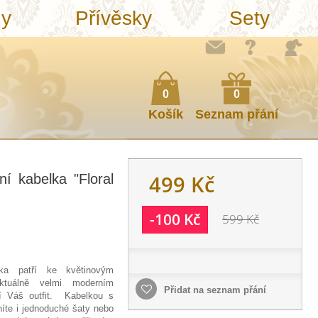
ny
Přívěsky
Sety
0
0
Košík
Seznam přání
499 Kč
í kabelka "Floral
-100 Kč
599 Kč
lka patří ke květinovým
tuálně velmi moderním
Přidat na seznam přání
í Váš outfit. Kabelkou s
íte i jednoduché šaty nebo