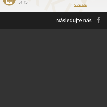
sms
Více zde
Následujte nás