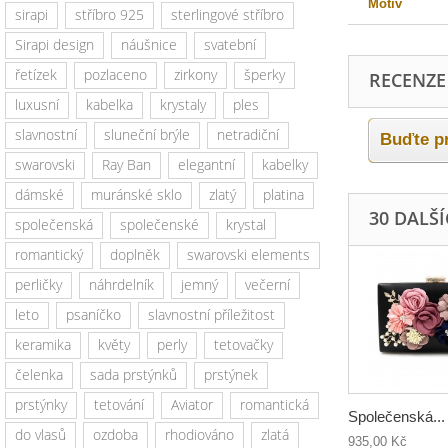
Motiv
sirapi
stříbro 925
sterlingové stříbro
Sirapi design
náušnice
svatební
řetízek
pozlaceno
zirkony
šperky
RECENZE
luxusní
kabelka
krystaly
ples
slavnostní
sluneční brýle
netradiční
Buďte pr
swarovski
Ray Ban
elegantní
kabelky
dámské
muránské sklo
zlatý
platina
30 DALŠ
společenská
společenské
krystal
romantický
doplněk
swarovski elements
perličky
náhrdelník
jemný
večerní
leto
psaníčko
slavnostní příležitost
keramika
květy
perly
tetovačky
čelenka
sada prstýnků
prstýnek
prstýnky
tetování
Aviator
romantická
Společenská...
do vlasů
ozdoba
rhodiováno
zlatá
935,00 Kč