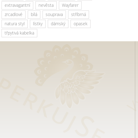
extravagantní
nevěsta
Wayfarer
zrcadlové
bílá
souprava
stříbrná
natura styl
lístky
dámský
opasek
třpytivá kabelka