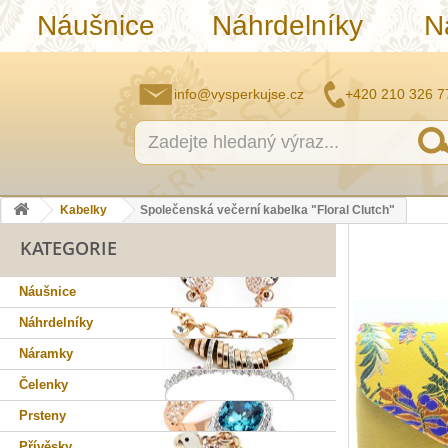
Náušnice
Náhrdelníky
N
info@vysperkujse.cz
+420 210 326 7
Kabelky
Společenská večerní kabelka "Floral Clutch"
KATEGORIE
Náušnice
Náhrdelníky
Náramky
Čelenky
Prsteny
Přívěsky