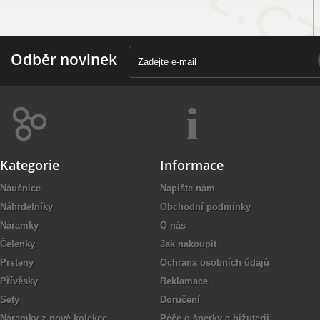
Odběr novinek
Kategorie
Informace
Náušnice
Napište nám
Náhrdelníky
Obchodní podmínky
Náramky
O nás
Čelenky
Jak nakoupit
Prsteny
Ochrana osobních údajů
Přívěsky
Reklamace
Sety
Doručení
Náramky z nové kolekce
Péče o šperky a bižuterii