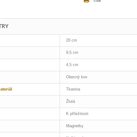
Tisk
TRY
20 cm
9,5 cm
4,5 cm
Obecný kov
teriál
Tkanina
Žlutá
K příležitosti
Magnetky