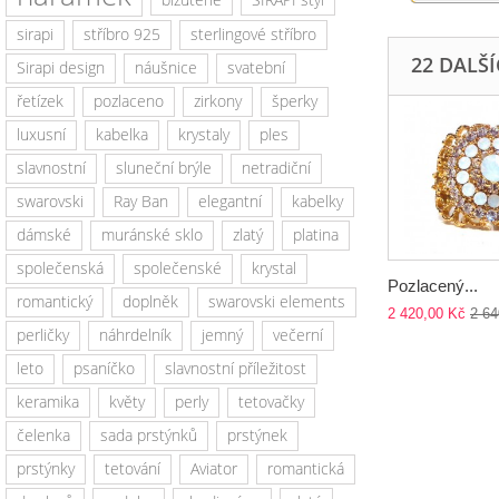
sirapi
stříbro 925
sterlingové stříbro
22 DALŠ
Sirapi design
náušnice
svatební
řetízek
pozlaceno
zirkony
šperky
luxusní
kabelka
krystaly
ples
slavnostní
sluneční brýle
netradiční
swarovski
Ray Ban
elegantní
kabelky
dámské
muránské sklo
zlatý
platina
společenská
společenské
krystal
Pozlacený...
romantický
doplněk
swarovski elements
2 420,00 Kč
2 64
perličky
náhrdelník
jemný
večerní
leto
psaníčko
slavnostní příležitost
keramika
květy
perly
tetovačky
čelenka
sada prstýnků
prstýnek
prstýnky
tetování
Aviator
romantická