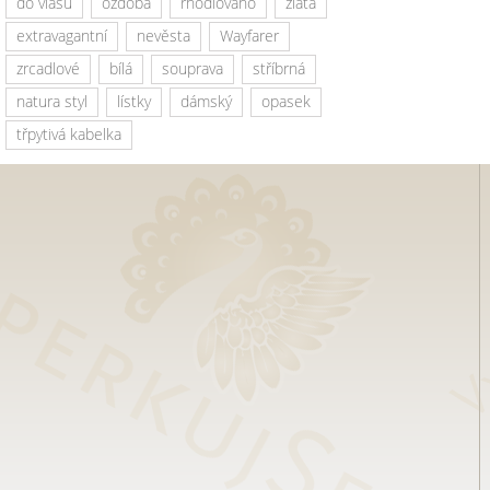
do vlasů
ozdoba
rhodiováno
zlatá
extravagantní
nevěsta
Wayfarer
zrcadlové
bílá
souprava
stříbrná
natura styl
lístky
dámský
opasek
třpytivá kabelka