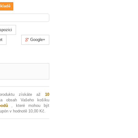
skladě
spozici
et
Google+
produktu získáte až
10
Za obsah Vašeho košíku
odů
, které mohou být
kupón v hodnotě
10,00 Kč
.