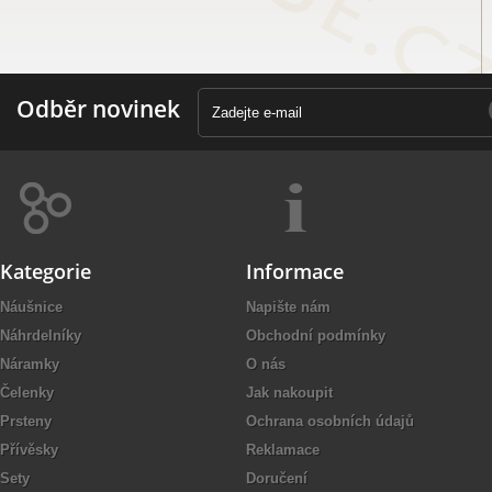
Odběr novinek
Kategorie
Informace
Náušnice
Napište nám
Náhrdelníky
Obchodní podmínky
Náramky
O nás
Čelenky
Jak nakoupit
Prsteny
Ochrana osobních údajů
Přívěsky
Reklamace
Sety
Doručení