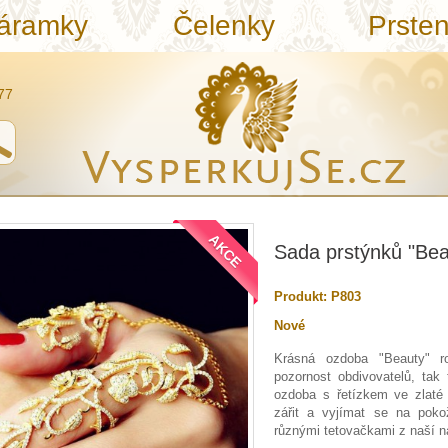
áramky
Čelenky
Prste
77
AKCE
Sada prstýnků "Bea
Produkt:
P803
Nové
Krásná ozdoba "Beauty" r
pozornost obdivovatelů, tak
ozdoba s řetízkem ve zlaté
zářit a vyjímat se na poko
různými tetovačkami z naší n