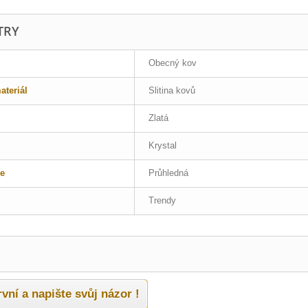
TRY
Obecný kov
teriál
Slitina kovů
Zlatá
Krystal
e
Průhledná
Trendy
vní a napište svůj názor !