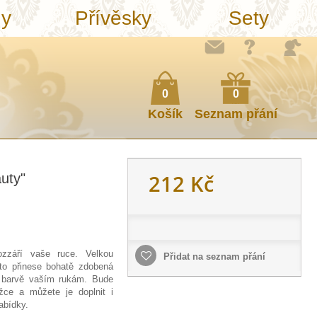
ny
Přívěsky
Sety
0
0
Košík
Seznam přání
212 Kč
uty"
ozzáří vaše ruce. Velkou
Přidat na seznam přání
 to přinese bohatě zdobená
 barvě vaším rukám. Bude
žce a můžete je doplnit i
abídky.