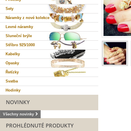
Sety
Náramky z nové kolekce
Levné náramky
Sluneční brýle
Stříbro 925/1000
Kabelky
Opasky
Řetízky
Svatba
Hodinky
NOVINKY
Všechny novinky
PROHLÉDNUTÉ PRODUKTY