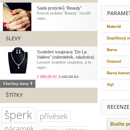
Sada prstýnků "Beauty"
PARAME
Krásná ozdoba "Beauty" rozzáří
vaše...
Materiál
SLEVY
Doplňkový ma
Barva
Svatební souprava "De La
Valiére" (náhrdelník, náušnice)
Osazení
Luxusní svatební souprava, a to
nejen...
Barva kamen
2 089,00 Kč
2 340,00 Kč
Všechny slevy
Styl
ŠTÍTKY
RECENZE
šperk
přívěsek
Buďte pr
náramek
bižuterie
SIRAPI styl