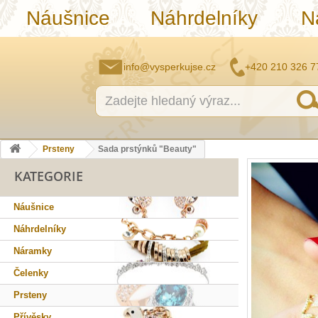
Náušnice
Náhrdelníky
N
info@vysperkujse.cz
+420 210 326 7
Prsteny
Sada prstýnků "Beauty"
KATEGORIE
Náušnice
Náhrdelníky
Náramky
Čelenky
Prsteny
Přívěsky