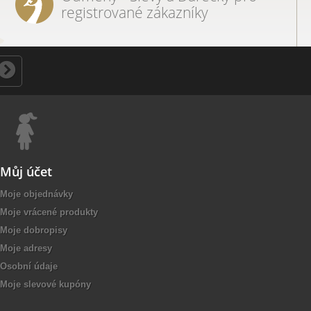
registrované zákazníky
Můj účet
Moje objednávky
Moje vrácené produkty
Moje dobropisy
Moje adresy
Osobní údaje
Moje slevové kupóny