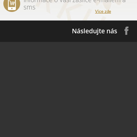
sms
Více zde
Následujte nás