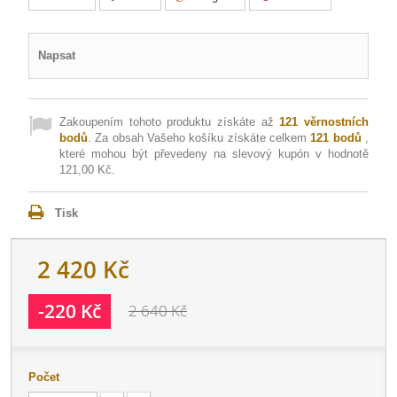
Napsat
Zakoupením tohoto produktu získáte až
121
věrnostních
bodů
. Za obsah Vašeho košíku získáte celkem
121
bodů
,
které mohou být převedeny na slevový kupón v hodnotě
121,00 Kč
.
Tisk
2 420 Kč
-220 Kč
2 640 Kč
Počet