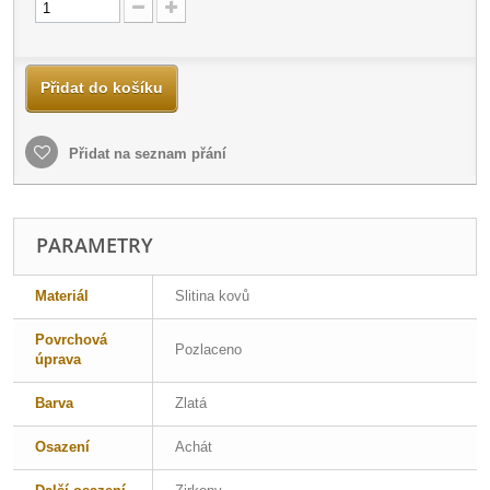
Přidat do košíku
Přidat na seznam přání
PARAMETRY
Materiál
Slitina kovů
Povrchová
Pozlaceno
úprava
Barva
Zlatá
Osazení
Achát