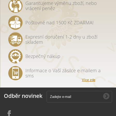
Garantujeme výměnu zboží, nebo
vrácení peněz
Poštovné nad 1500 Kč ZDARMA!
Expresní doručení 1-2 dny u zboží
skladem
Bezpečný nákup
Informace o Vaší zásilce e-mailem a
sms
Více zde
Odběr novinek