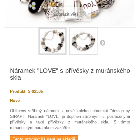
Zobrazit větší
Náramek "LOVE" s přívěsky z muránského
skla
Produkt:
S-92536
Nové
Oblíbený stříbrný náramek z nové kolekce náramků "design by
SIRAPI". Náramek "LOVE" je doplněn stříbrnými či pozlacenými
přívěsky a také přívěsky z muránského skla. S tímto
romantickým náramkem zazáříte.
Tento produkt již není na skladě