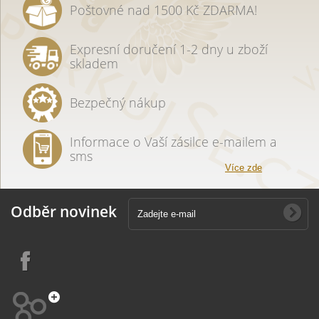
Poštovné nad 1500 Kč ZDARMA!
Expresní doručení 1-2 dny u zboží
skladem
Bezpečný nákup
Informace o Vaší zásilce e-mailem a
sms
Více zde
Odběr novinek