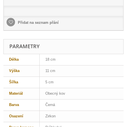
Přidat na seznam přání
PARAMETRY
Délka
18 cm
Výška
11 cm
Šířka
5 cm
Materiál
Obecný kov
Barva
Černá
Osazení
Zirkon