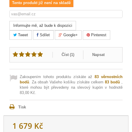
Tento produkt již není na skladě
Informujte mě, až bude k dispozici
Tweet
Sdílet
Google+
Pinterest
Číst (
1
)
Napsat
Zakoupením tohoto produktu získáte až
83
věrnostních
bodů
. Za obsah Vašeho košíku získáte celkem
83
bodů
,
které mohou být převedeny na slevový kupón v hodnotě
83,00 Kč
.
Tisk
1 679 Kč