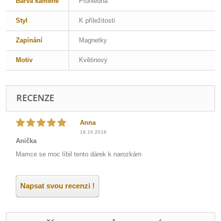
Barva kamene
Průhledná
Styl
K příležitosti
Zapínání
Magnetky
Motiv
Květinový
RECENZE
Anna
18.10.2018
Anička
Mamce se moc líbil tento dárek k narozkám
Napsat svou recenzi !