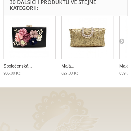
30 DALŠÍCH PRODUKTŮ VE STEJNÉ
KATEGORII:
Společenská...
Malá...
Malé..
935,00 Kč
827,00 Kč
659,00