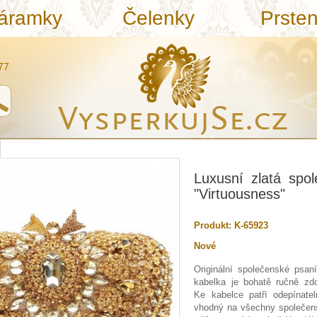
áramky
Čelenky
Prste
77
Luxusní zlatá spo
"Virtuousness"
Produkt:
K-65923
Nové
Originální
společenské psan
kabelka je bohatě ručně zdo
Ke kabelce patří odepínatel
vhodný na všechny společensk