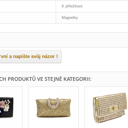
K příležitosti
Magnetky
vní a napište svůj názor !
ÍCH PRODUKTŮ VE STEJNÉ KATEGORII: