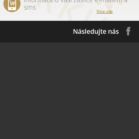
sms
Více zde
Následujte nás