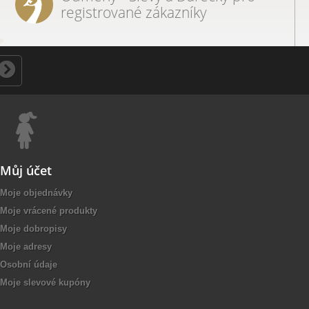
registrované zákazníky
Můj účet
Moje objednávky
Moje vrácené produkty
Moje dobropisy
Moje adresy
Osobní údaje
Moje slevové kupóny