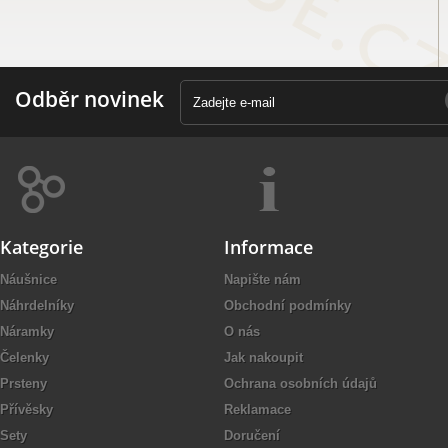
Odběr novinek
Kategorie
Informace
Náušnice
Napište nám
Náhrdelníky
Obchodní podmínky
Náramky
O nás
Čelenky
Jak nakoupit
Prsteny
Ochrana osobních údajů
Přívěsky
Reklamace
Sety
Doručení