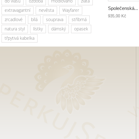
do vlasů
ozdoba
rhodiováno
zlatá
Společenská...
extravagantní
nevěsta
Wayfarer
935,00 Kč
zrcadlové
bílá
souprava
stříbrná
natura styl
lístky
dámský
opasek
třpytivá kabelka