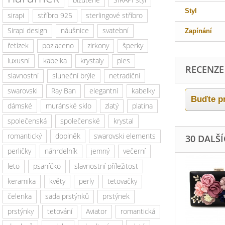
Styl
sirapi
stříbro 925
sterlingové stříbro
Sirapi design
náušnice
svatební
Zapínání
řetízek
pozlaceno
zirkony
šperky
luxusní
kabelka
krystaly
ples
RECENZE
slavnostní
sluneční brýle
netradiční
swarovski
Ray Ban
elegantní
kabelky
Buďte pr
dámské
muránské sklo
zlatý
platina
společenská
společenské
krystal
romantický
doplněk
swarovski elements
30 DALŠ
perličky
náhrdelník
jemný
večerní
leto
psaníčko
slavnostní příležitost
keramika
květy
perly
tetovačky
čelenka
sada prstýnků
prstýnek
prstýnky
tetování
Aviator
romantická