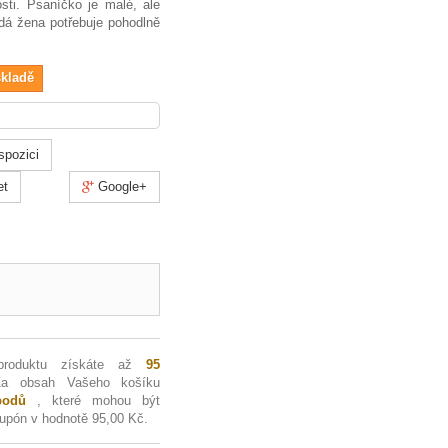
sti. Psaníčko je malé, ale
dá žena potřebuje pohodlně
skladě
spozici
et
Google+
produktu získáte až
95
Za obsah Vašeho košíku
odů
, které mohou být
kupón v hodnotě
95,00 Kč
.