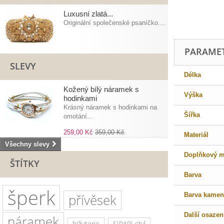
Luxusní zlatá...
Originální společenské psaníčko....
PARAME
SLEVY
Délka
Kožený bílý náramek s
Výška
hodinkami
Krásný náramek s hodinkami na
Šířka
omotání...
259,00 Kč
359,00 Kč
Materiál
Všechny slevy
Doplňkový ma
ŠTÍTKY
Barva
šperk
přívěsek
Barva kamen
Další osazen
náramek
bižuterie
SIRAPI styl