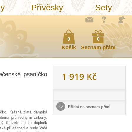
ny
Přívěsky
Sety
0
0
Košík
Seznam přání
1 919 Kč
lečenské psaníčko
Přidat na seznam přání
íčko.
Krásná zlatá dámská
bená průhlednými zirkony.
ný řetízek. Je to doplněk
é příležitosti a bude Vaší