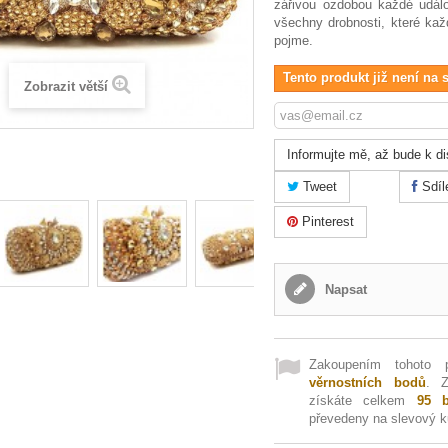
zářivou ozdobou každé událo
všechny drobnosti, které kaž
pojme.
Tento produkt již není na 
Zobrazit větší
Informujte mě, až bude k di
Tweet
Sdíl
Pinterest
Napsat
Zakoupením tohoto 
věrnostních bodů
. 
získáte celkem
95
b
převedeny na slevový 