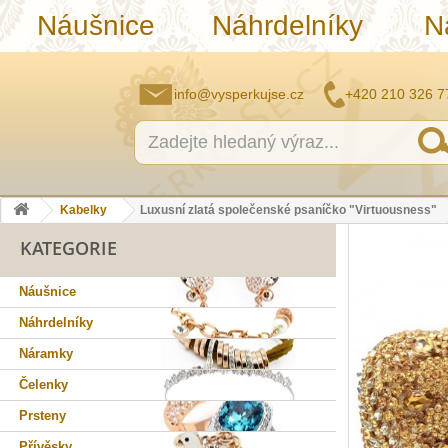
Náušnice
Náhrdelníky
N
info@vysperkujse.cz
+420 210 326 7
Kabelky
Luxusní zlatá společenské psaníčko "Virtuousness"
KATEGORIE
Náušnice
Náhrdelníky
Náramky
Čelenky
Prsteny
Přívěsky