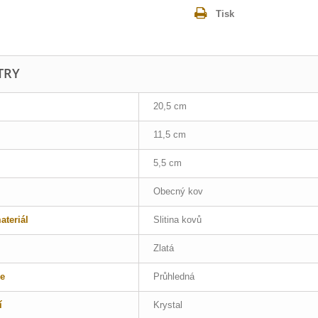
Tisk
TRY
20,5 cm
11,5 cm
5,5 cm
Obecný kov
teriál
Slitina kovů
Zlatá
e
Průhledná
í
Krystal