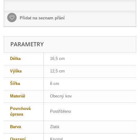
Přidat na seznam přání
PARAMETRY
Délka
16,5 cm
Výška
12,5 cm
Šířka
6 cm
Materiál
Obecný kov
Povrchová
Postříbřeno
úprava
Barva
Zlatá
Osazení
Krystal