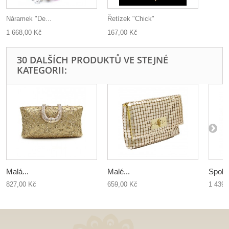
Náramek "De...
Řetízek "Chick"
1 668,00 Kč
167,00 Kč
30 DALŠÍCH PRODUKTŮ VE STEJNÉ
KATEGORII:
Malá...
Malé...
Spole
827,00 Kč
659,00 Kč
1 439,