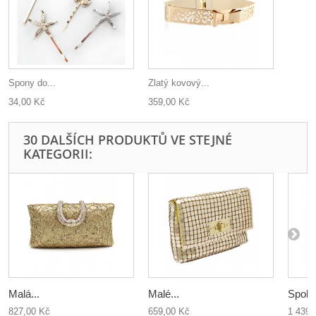
Spony do...
Zlatý kovový...
34,00 Kč
359,00 Kč
30 DALŠÍCH PRODUKTŮ VE STEJNÉ
KATEGORII:
Malá...
Malé...
Spole
827,00 Kč
659,00 Kč
1 439,