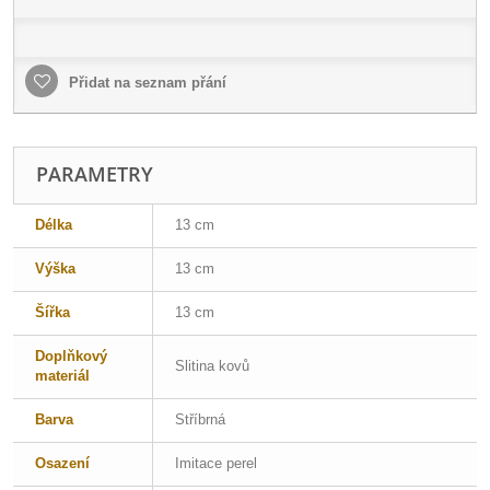
Přidat na seznam přání
PARAMETRY
Délka
13 cm
Výška
13 cm
Šířka
13 cm
Doplňkový
Slitina kovů
materiál
Barva
Stříbrná
Osazení
Imitace perel