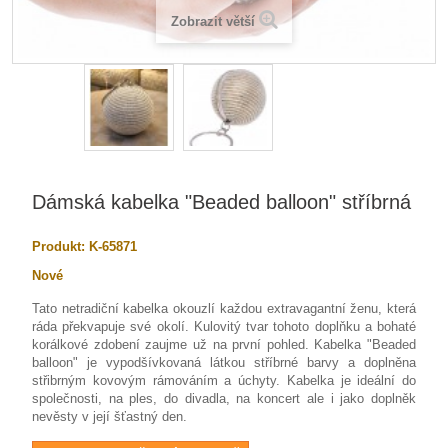
Zobrazit větší
Dámská kabelka "Beaded balloon" stříbrná
Produkt:
K-65871
Nové
Tato netradiční kabelka okouzlí každou extravagantní ženu, která
ráda překvapuje své okolí. Kulovitý tvar tohoto doplňku a bohaté
korálkové zdobení zaujme už na první pohled. Kabelka "Beaded
balloon" je vypodšívkovaná látkou stříbrné barvy a doplněna
střibrným kovovým rámováním a úchyty. Kabelka je ideální do
společnosti, na ples, do divadla, na koncert ale i jako doplněk
nevěsty v její šťastný den.