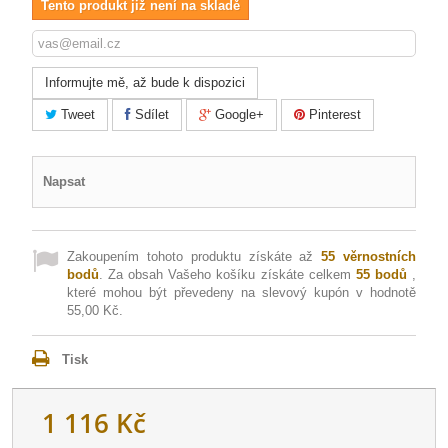
Tento produkt již není na skladě
Informujte mě, až bude k dispozici
Tweet
Sdílet
Google+
Pinterest
Napsat
Zakoupením tohoto produktu získáte až
55
věrnostních
bodů
. Za obsah Vašeho košíku získáte celkem
55
bodů
,
které mohou být převedeny na slevový kupón v hodnotě
55,00 Kč
.
Tisk
1 116 Kč