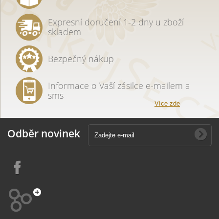
Expresní doručení 1-2 dny u zboží
skladem
Bezpečný nákup
Informace o Vaší zásilce e-mailem a
sms
Více zde
Odběr novinek