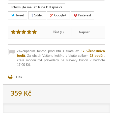
Informujte mě, až bude k dispozici
Tweet
Sdílet
Google+
Pinterest
Číst (
1
)
Napsat
Zakoupením tohoto produktu získáte až
17
věrnostních
bodů
. Za obsah Vašeho košíku získáte celkem
17
bodů
,
které mohou být převedeny na slevový kupón v hodnotě
17,00 Kč
.
Tisk
359 Kč