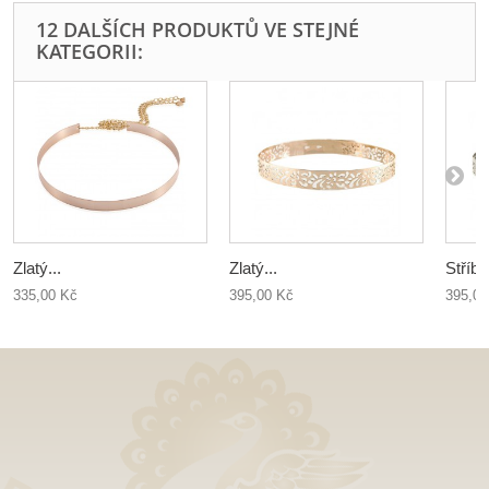
12 DALŠÍCH PRODUKTŮ VE STEJNÉ
KATEGORII:
Zlatý...
Zlatý...
Stříbr
335,00 Kč
395,00 Kč
395,00