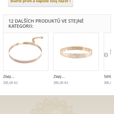
Buďte první a napište svůj názor !
12 DALŠÍCH PRODUKTŮ VE STEJNÉ
KATEGORII:
Zlatý...
Zlatý...
Stříbr
335,00 Kč
395,00 Kč
395,00