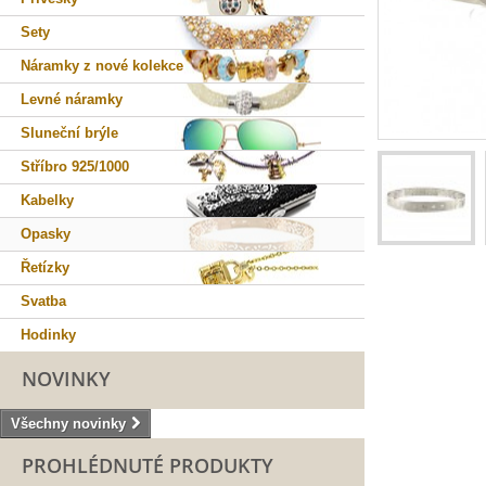
Sety
Náramky z nové kolekce
Levné náramky
Sluneční brýle
Stříbro 925/1000
Kabelky
Opasky
Řetízky
Svatba
Hodinky
NOVINKY
Všechny novinky
PROHLÉDNUTÉ PRODUKTY