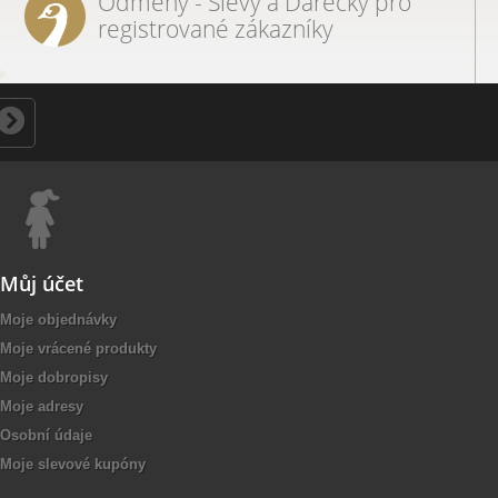
Odměny - Slevy a Dárečky pro
registrované zákazníky
Můj účet
Moje objednávky
Moje vrácené produkty
Moje dobropisy
Moje adresy
Osobní údaje
Moje slevové kupóny