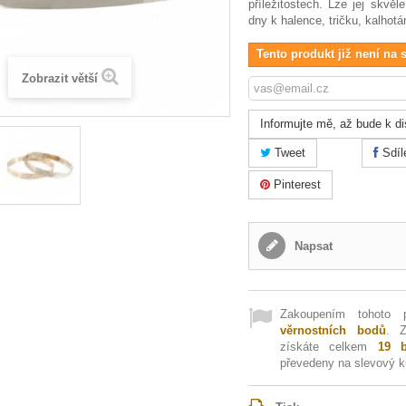
příležitostech. Lze jej skvěl
dny k halence, tričku, kalhotá
Tento produkt již není na 
Zobrazit větší
Informujte mě, až bude k di
Tweet
Sdíl
Pinterest
Napsat
Zakoupením tohoto 
věrnostních bodů
. 
získáte celkem
19
b
převedeny na slevový 