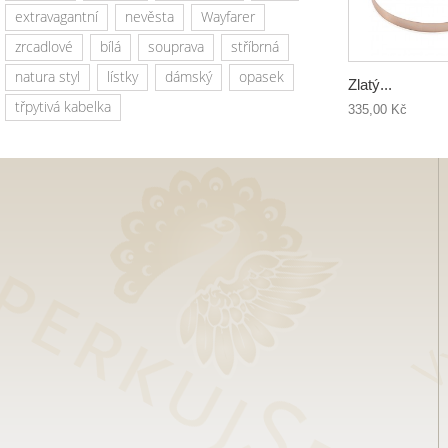
extravagantní
nevěsta
Wayfarer
zrcadlové
bílá
souprava
stříbrná
natura styl
lístky
dámský
opasek
Zlatý...
třpytivá kabelka
335,00 Kč