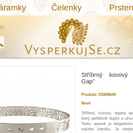
áramky
Čelenky
Prste
77
Stříbrný kovový 
Gap"
Produkt:
O5289640
Nové
Stříbrný, kovový, tepaný o
který perfektně doplní a oživ
Tento opasek je elegantn
našeho šatníku. Je vhodn