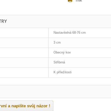
Tisk
TRY
Nastavitelná 68-76 cm
3 cm
Obecný kov
Stříbrná
K příležitosti
vní a napište svůj názor !