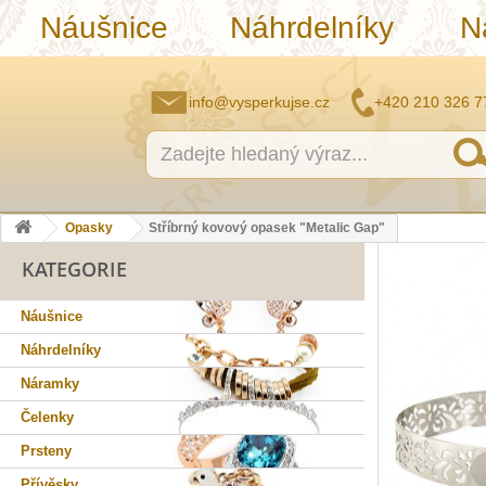
Náušnice
Náhrdelníky
N
info@vysperkujse.cz
+420 210 326 7
Opasky
Stříbrný kovový opasek "Metalic Gap"
KATEGORIE
Náušnice
Náhrdelníky
Náramky
Čelenky
Prsteny
Přívěsky