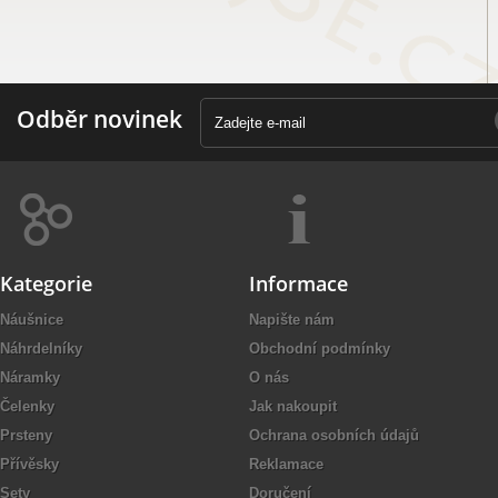
Odběr novinek
Kategorie
Informace
Náušnice
Napište nám
Náhrdelníky
Obchodní podmínky
Náramky
O nás
Čelenky
Jak nakoupit
Prsteny
Ochrana osobních údajů
Přívěsky
Reklamace
Sety
Doručení