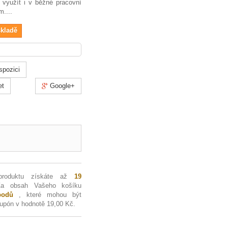
e využít i v běžné pracovní
m....
skladě
spozici
et
Google+
produktu získáte až
19
Za obsah Vašeho košíku
odů
, které mohou být
kupón v hodnotě
19,00 Kč
.