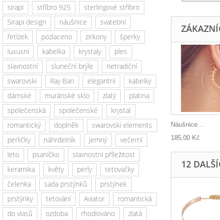
sirapi
stříbro 925
sterlingové stříbro
Sirapi design
náušnice
svatební
ZÁKAZNÍC
řetízek
pozlaceno
zirkony
šperky
luxusní
kabelka
krystaly
ples
slavnostní
sluneční brýle
netradiční
swarovski
Ray Ban
elegantní
kabelky
dámské
muránské sklo
zlatý
platina
společenská
společenské
krystal
romantický
doplněk
swarovski elements
Náušnice...
185,00 Kč
perličky
náhrdelník
jemný
večerní
leto
psaníčko
slavnostní příležitost
12 DALŠ
keramika
květy
perly
tetovačky
čelenka
sada prstýnků
prstýnek
prstýnky
tetování
Aviator
romantická
do vlasů
ozdoba
rhodiováno
zlatá