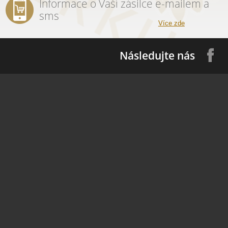
Informace o Vaší zásilce e-mailem a
sms
Více zde
Následujte nás