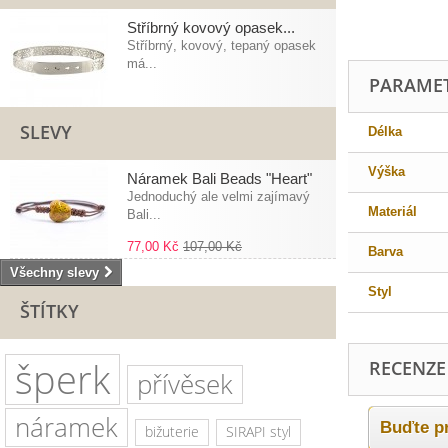
Stříbrný kovový opasek...
Stříbrný, kovový, tepaný opasek
má...
PARAME
SLEVY
Délka
Výška
Náramek Bali Beads "Heart"
Jednoduchý ale velmi zajímavý
Materiál
Bali...
77,00 Kč
107,00 Kč
Barva
Všechny slevy
Styl
ŠTÍTKY
šperk
RECENZE
přívěsek
náramek
Buďte pr
bižuterie
SIRAPI styl