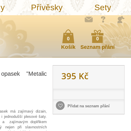
ny
Přívěsky
Sety
0
0
Košík
Seznam přání
395 Kč
opasek "Metalic
Přidat na seznam přání
pasek má zajímavý dizain,
í i jednodušší plesové šaty.
ím a zajímavým doplňkem
ý nejen při slavnostních