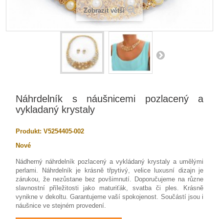
Zobrazit větší
Náhrdelník s náušnicemi pozlacený a
vykladaný krystaly
Produkt:
V5254405-002
Nové
Nádherný náhrdelník pozlacený a vykládaný krystaly a umělými
perlami. Náhrdelník je krásně třpytivý, velice luxusní dizajn je
zárukou, že nezůstane bez povšimnutí. Doporučujeme na různe
slavnostní příležitosti jako maturiťák, svatba či ples. Krásně
vynikne v dekoltu. Garantujeme vaší spokojenost. Součástí jsou i
náušnice ve stejném provedení.