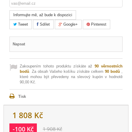
Informujte mě, až bude k dispozici
Tweet
Sdílet
Google+
Pinterest
Napsat
Zakoupením tohoto produktu získáte až
90
věrnostních
bodů
. Za obsah Vašeho košíku získáte celkem
90
bodů
,
které mohou být převedeny na slevový kupón v hodnotě
90,00 Kč
.
Tisk
1 808 Kč
-100 Kč
1 908 Kč