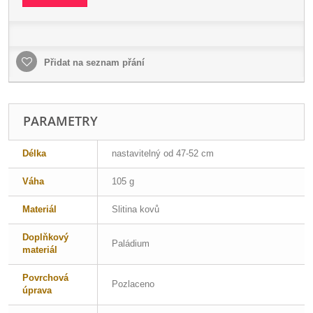
Přidat na seznam přání
PARAMETRY
Délka
nastavitelný od 47-52 cm
Váha
105 g
Materiál
Slitina kovů
Doplňkový
Paládium
materiál
Povrchová
Pozlaceno
úprava