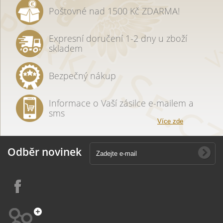
Poštovné nad 1500 Kč ZDARMA!
Expresní doručení 1-2 dny u zboží
skladem
Bezpečný nákup
Informace o Vaší zásilce e-mailem a
sms
Více zde
Odběr novinek