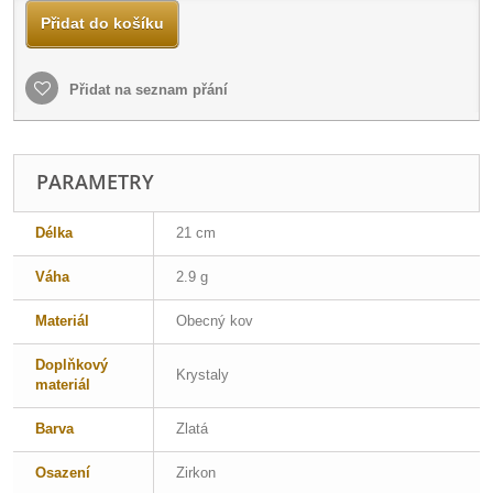
Přidat do košíku
Přidat na seznam přání
PARAMETRY
Délka
21 cm
Váha
2.9 g
Materiál
Obecný kov
Doplňkový
Krystaly
materiál
Barva
Zlatá
Osazení
Zirkon