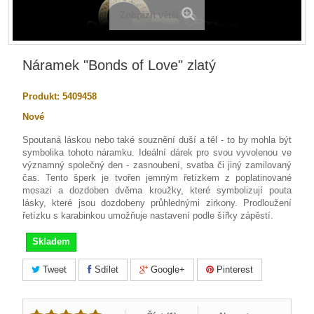
Zobrazit větší
Náramek "Bonds of Love" zlatý
Produkt:
5409458
Nové
Spoutaná láskou nebo také souznění duší a těl - to by mohla být
symbolika tohoto náramku. Ideální dárek pro svou vyvolenou ve
významný společný den - zasnoubení, svatba či jiný zamilovaný
čas. Tento šperk je tvořen jemným řetízkem z poplatinované
mosazi a dozdoben dvěma kroužky, které symbolizují pouta
lásky, které jsou dozdobeny průhlednými zirkony. Prodloužení
řetízku s karabinkou umožňuje nastavení podle šířky zápěstí.
Skladem
Tweet
Sdílet
Google+
Pinterest