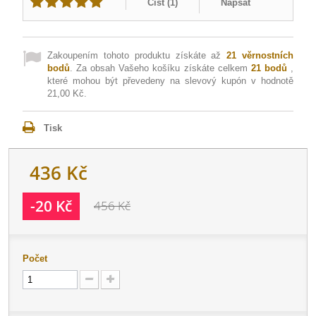
Číst (
1
)
Napsat
Zakoupením tohoto produktu získáte až
21
věrnostních
bodů
. Za obsah Vašeho košíku získáte celkem
21
bodů
,
které mohou být převedeny na slevový kupón v hodnotě
21,00 Kč
.
Tisk
436 Kč
-20 Kč
456 Kč
Počet